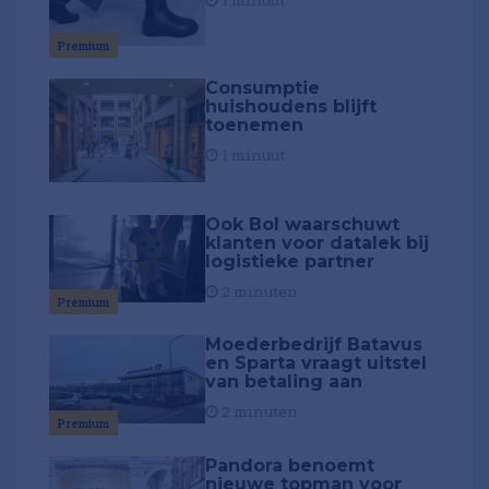
1 minuut
Premium
Consumptie
huishoudens blijft
toenemen
1 minuut
Ook Bol waarschuwt
klanten voor datalek bij
logistieke partner
2 minuten
Premium
Moederbedrijf Batavus
en Sparta vraagt uitstel
van betaling aan
2 minuten
Premium
Pandora benoemt
nieuwe topman voor