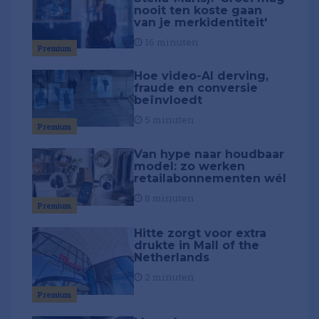
nooit ten koste gaan
van je merkidentiteit'
16 minuten
Premium
Hoe video-AI derving,
fraude en conversie
beïnvloedt
5 minuten
Premium
Van hype naar houdbaar
model: zo werken
retailabonnementen wél
8 minuten
Premium
Hitte zorgt voor extra
drukte in Mall of the
Netherlands
2 minuten
Premium