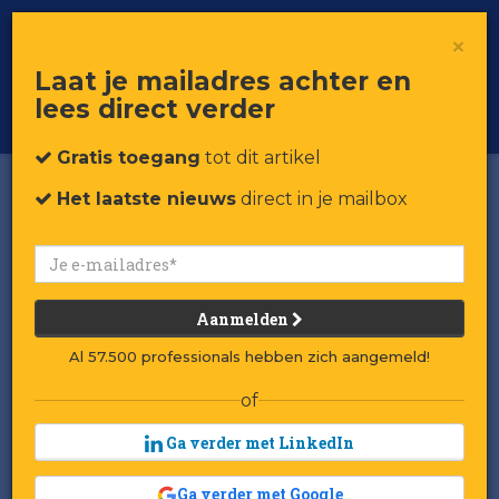
×
Toggle
Voor professionals in retail & brands
Laat je mailadres achter en
navigat
lees direct verder
Word member
Gratis toegang
tot dit artikel
Het laatste nieuws
direct in je mailbox
Aanmelden
Al 57.500 professionals hebben zich aangemeld!
of
Ga verder met LinkedIn
Ga verder met Google