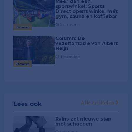
Meer dan een
sportwinkel: Sports
Direct opent winkel mét
gym, sauna en koffiebar
2 minuten
Premium
Column: De
vezelfantasie van Albert
Heijn
4 minuten
Premium
Alle artikelen
Lees ook
Rains zet nieuwe stap
met schoenen