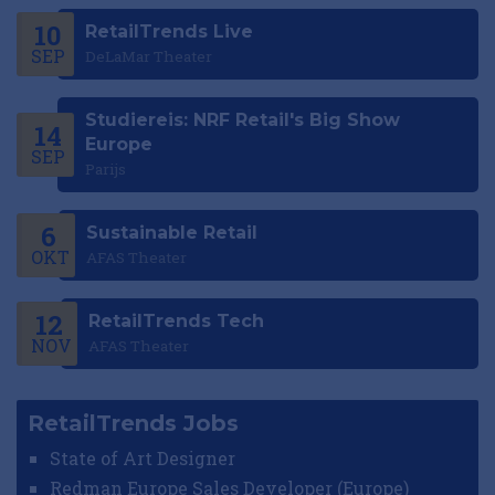
10
RetailTrends Live
SEP
DeLaMar Theater
Studiereis: NRF Retail's Big Show
14
Europe
SEP
Parijs
6
Sustainable Retail
OKT
AFAS Theater
12
RetailTrends Tech
NOV
AFAS Theater
RetailTrends Jobs
State of Art Designer
Redman Europe Sales Developer (Europe)