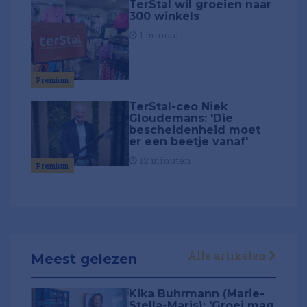
TerStal wil groeien naar
300 winkels
1 minuut
Premium
TerStal-ceo Niek
Gloudemans: 'Die
bescheidenheid moet
er een beetje vanaf'
12 minuten
Premium
Alle artikelen
Meest gelezen
Kika Buhrmann (Marie-
Stella-Maris): 'Groei mag