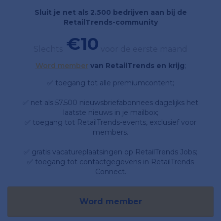
Sluit je net als 2.500 bedrijven aan bij de
RetailTrends-community
€10
Slechts
voor de eerste maand
Word member
van RetailTrends en krijg
;
✅ toegang tot alle premiumcontent;
✅ net als 57.500 nieuwsbriefabonnees dagelijks het
laatste nieuws in je mailbox;
✅ toegang tot RetailTrends-events, exclusief voor
members.
✅ gratis vacatureplaatsingen op RetailTrends Jobs;
✅ toegang tot contactgegevens in RetailTrends
Connect.
Word member