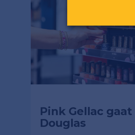
Pink Gellac gaa
Douglas