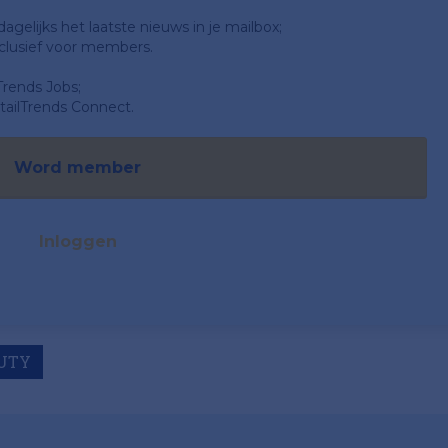
gelijks het laatste nieuws in je mailbox;
clusief voor members.
Trends Jobs;
ailTrends Connect.
Word member
Inloggen
UTY