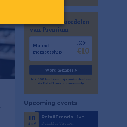
Ontdek de voordelen
van Premium
€39
Maand
€10
membership
Word member
Al 2.500 bedrijven zijn onderdeel van
de RetailTrends-community
t
Upcoming events
10
RetailTrends Live
SEP
DeLaMar Theater