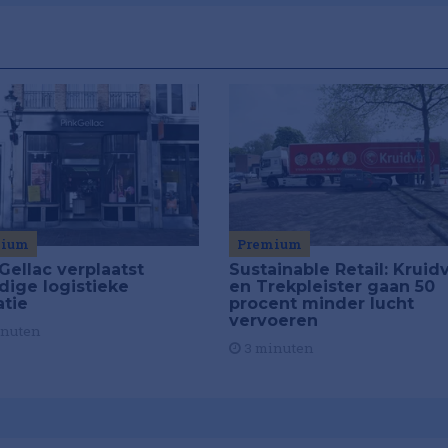
mium
Premium
Gellac verplaatst
Sustainable Retail: Kruid
dige logistieke
en Trekpleister gaan 50
atie
procent minder lucht
vervoeren
inuten
3 minuten