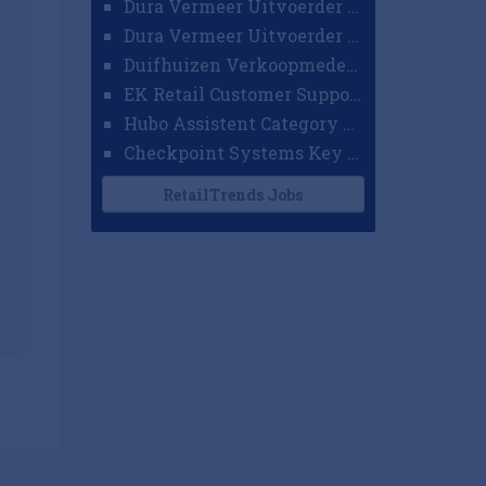
Dura Vermeer Uitvoerder GWW Amsterdam
Dura Vermeer Uitvoerder Civiel Nijmegen
Duifhuizen Verkoopmedewerker Ridderkerk
EK Retail Customer Support Omnichannel
Hubo Assistent Category Manager
Checkpoint Systems Key Accountmanager Benelux
RetailTrends Jobs