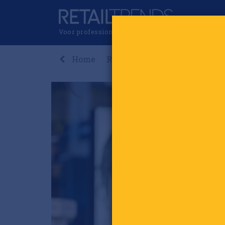
Voor professionals in retail & brands
Home
Recent
Nieuws
Premi