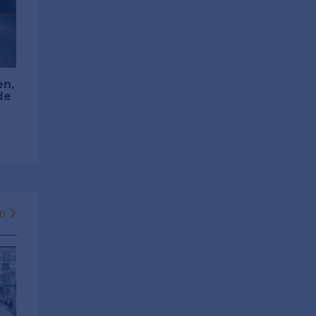
en,
de
en