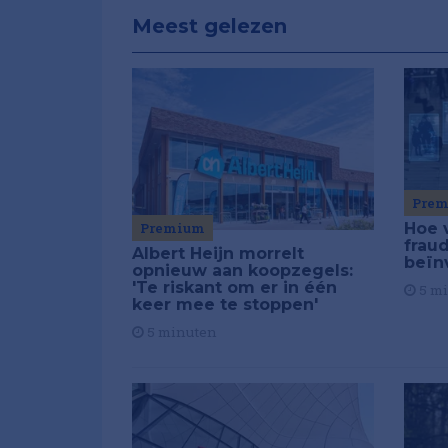
Meest gelezen
Pre
Premium
Hoe 
frau
Albert Heijn morrelt
beïn
opnieuw aan koopzegels:
'Te riskant om er in één
5 m
keer mee te stoppen'
5 minuten