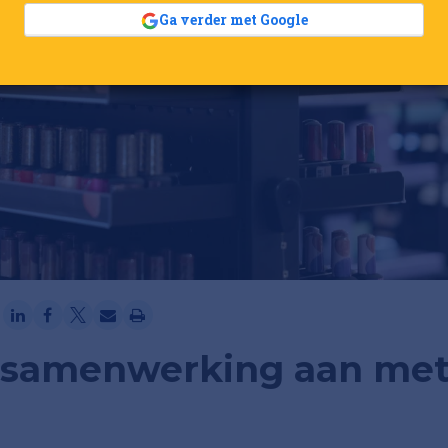
Ga verder met Google
t samenwerking aan me