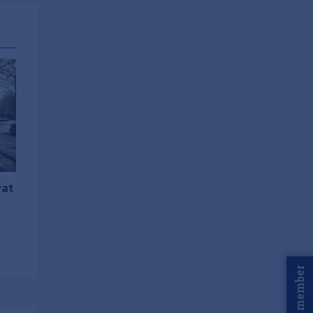
vat
Word member