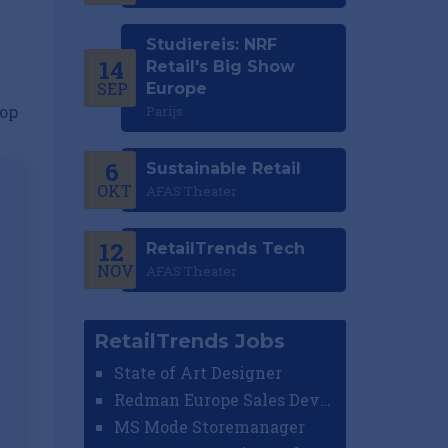
Studiereis: NRF
14
Retail's Big Show
SEP
Europe
nop
Parijs
6
Sustainable Retail
OKT
AFAS Theater
12
RetailTrends Tech
NOV
AFAS Theater
RetailTrends Jobs
State of Art Designer
Redman Europe Sales Developer (Europe)
MS Mode Storemanager