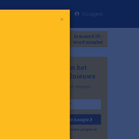
Inloggen
×
Meer
1e maand 10,-
Search
word member
Mis niets van het
laatste retailnieuws
Het belangrijkste nieuws,
gratis in je inbox
Houd mij op de hoogte
Al 57.500 professionals gingen je
voor!