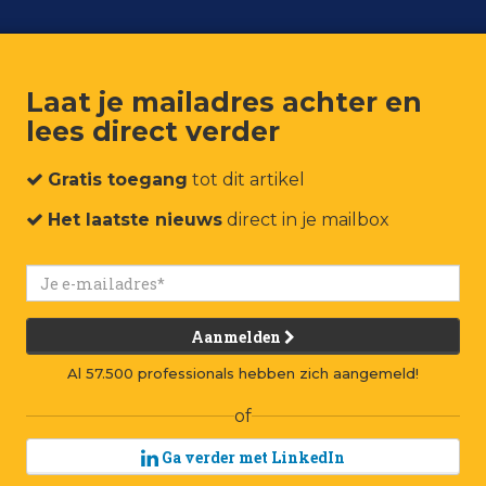
Laat je mailadres achter en
lees direct verder
um
Events
Connect
Jobs
Adverteren
Contact
Gratis toegang
tot dit artikel
Het laatste nieuws
direct in je mailbox
Aanmelden
Al 57.500 professionals hebben zich aangemeld!
of
Ga verder met LinkedIn