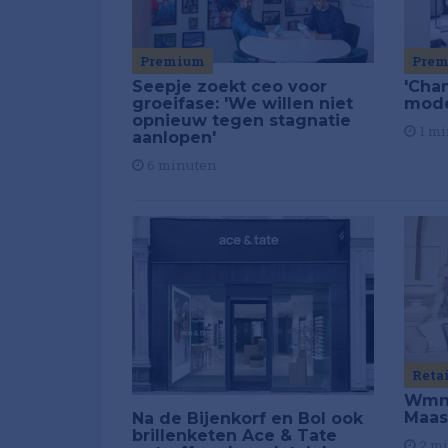
Premium
Pre
Seepje zoekt ceo voor
'Chan
groeifase: 'We willen niet
mod
opnieuw tegen stagnatie
1 mi
aanlopen'
6 minuten
Reta
Wmns
Maas
Na de Bijenkorf en Bol ook
brillenketen Ace & Tate
2 m