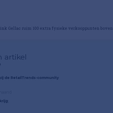
Pink Gellac ruim 100 extra fysieke verkooppunten bove
 artikel
?
n bij de RetailTrends-community
 maand
rijg
;