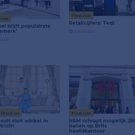
Premium
mium
Retailcijfers: Tedi
el blijft populairste
emerk'
2 minuten
nuut
ilRookies
Premium
uit sluit winkel in
H&M schrapt mogelijk 25
tricht
banen op Brits
hoofdkantoor
inuten