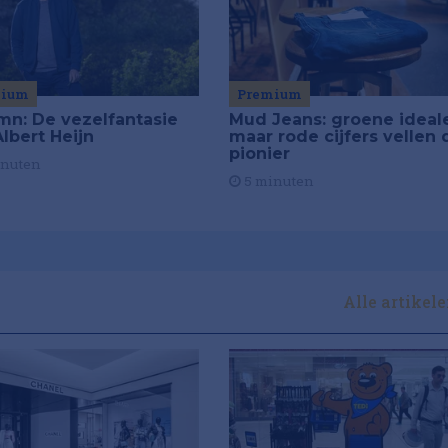
mium
Premium
mn: De vezelfantasie
Mud Jeans: groene ideal
lbert Heijn
maar rode cijfers vellen 
pionier
inuten
5 minuten
Alle artikel