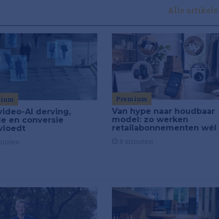
Alle artikel
Premium
mium
Van hype naar houdbaar
video-AI derving,
model: zo werken
de en conversie
retailabonnementen wél
vloedt
8 minuten
inuten