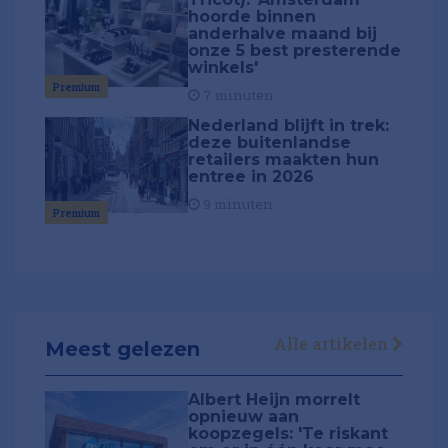
hoorde binnen
anderhalve maand bij
onze 5 best presterende
winkels'
Premium
7 minuten
Nederland blijft in trek:
deze buitenlandse
retailers maakten hun
entree in 2026
9 minuten
Premium
Alle artikelen
Meest gelezen
Albert Heijn morrelt
opnieuw aan
koopzegels: 'Te riskant