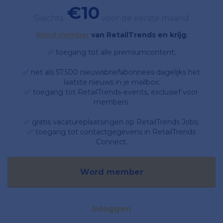
€10
Slechts
voor de eerste maand
Word member
van RetailTrends en krijg
;
✅ toegang tot alle premiumcontent;
✅ net als 57.500 nieuwsbriefabonnees dagelijks het
laatste nieuws in je mailbox;
✅ toegang tot RetailTrends-events, exclusief voor
members.
✅ gratis vacatureplaatsingen op RetailTrends Jobs;
✅ toegang tot contactgegevens in RetailTrends
Connect.
Word member
Inloggen