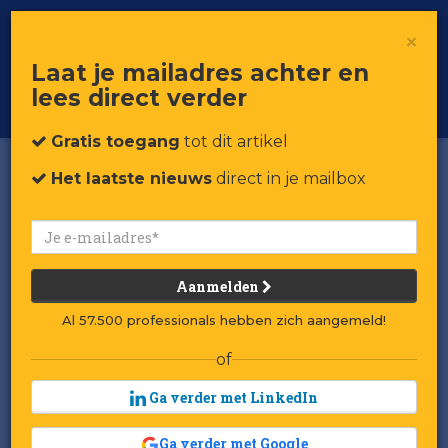
×
Toggle
Voor professionals in retail & brands
Laat je mailadres achter en
navigat
lees direct verder
Word member
Gratis toegang
tot dit artikel
Het laatste nieuws
direct in je mailbox
Aanmelden
Al 57.500 professionals hebben zich aangemeld!
of
Ga verder met LinkedIn
Ga verder met Google