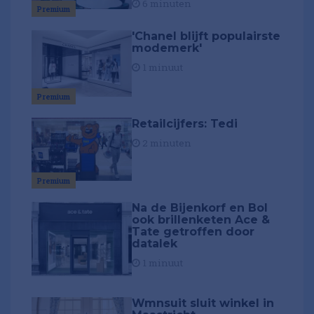
6 minuten
Premium
'Chanel blijft populairste
modemerk'
1 minuut
Premium
Retailcijfers: Tedi
2 minuten
Premium
Na de Bijenkorf en Bol
ook brillenketen Ace &
Tate getroffen door
datalek
1 minuut
Wmnsuit sluit winkel in