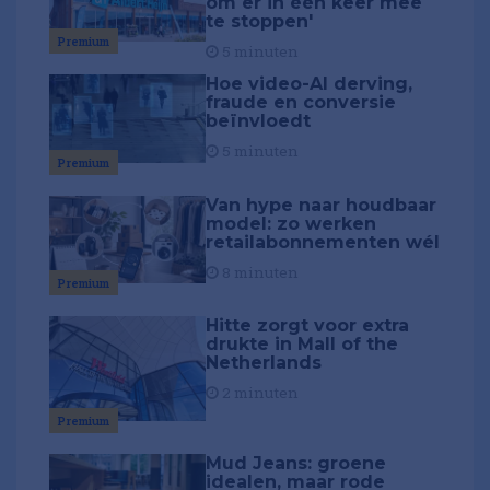
om er in één keer mee
te stoppen'
Premium
5 minuten
Hoe video-AI derving,
fraude en conversie
beïnvloedt
5 minuten
Premium
Van hype naar houdbaar
model: zo werken
retailabonnementen wél
8 minuten
Premium
Hitte zorgt voor extra
drukte in Mall of the
Netherlands
2 minuten
Premium
Mud Jeans: groene
idealen, maar rode