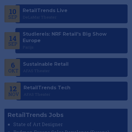
10
RetailTrends Live
SEP
DeLaMar Theater
Studiereis: NRF Retail's Big Show
14
Europe
SEP
Parijs
6
Sustainable Retail
OKT
AFAS Theater
12
RetailTrends Tech
NOV
AFAS Theater
RetailTrends Jobs
State of Art Designer