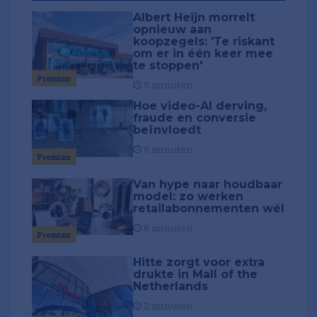
Albert Heijn morrelt
opnieuw aan
koopzegels: 'Te riskant
om er in één keer mee
te stoppen'
Premium
5 minuten
Hoe video-AI derving,
fraude en conversie
beïnvloedt
5 minuten
Premium
Van hype naar houdbaar
model: zo werken
retailabonnementen wél
8 minuten
Premium
Hitte zorgt voor extra
drukte in Mall of the
Netherlands
2 minuten