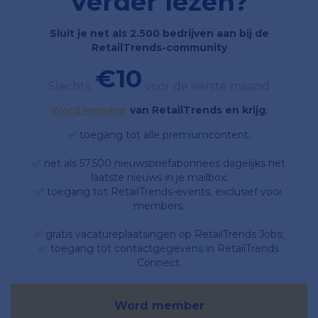
Verder lezen?
Sluit je net als 2.500 bedrijven aan bij de
RetailTrends-community
€10
Slechts
voor de eerste maand
Word member
van RetailTrends en krijg
;
✅ toegang tot alle premiumcontent;
✅ net als 57.500 nieuwsbriefabonnees dagelijks het
laatste nieuws in je mailbox;
✅ toegang tot RetailTrends-events, exclusief voor
members.
✅ gratis vacatureplaatsingen op RetailTrends Jobs;
✅ toegang tot contactgegevens in RetailTrends
Connect.
Word member