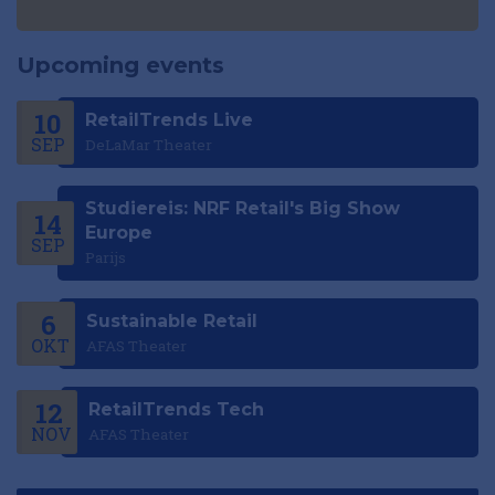
Upcoming events
10
RetailTrends Live
SEP
DeLaMar Theater
Studiereis: NRF Retail's Big Show
14
Europe
SEP
Parijs
6
Sustainable Retail
OKT
AFAS Theater
12
RetailTrends Tech
NOV
AFAS Theater