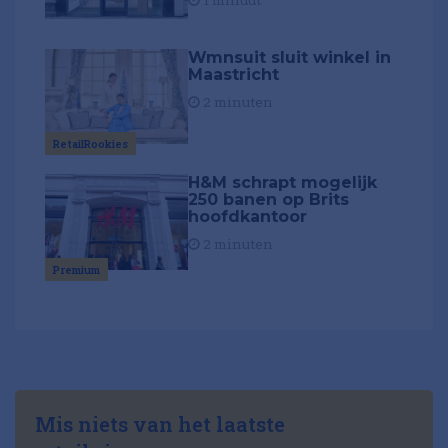
1 minuut
Wmnsuit sluit winkel in
Maastricht
2 minuten
RetailRookies
H&M schrapt mogelijk
250 banen op Brits
hoofdkantoor
2 minuten
Premium
Mis niets van het laatste