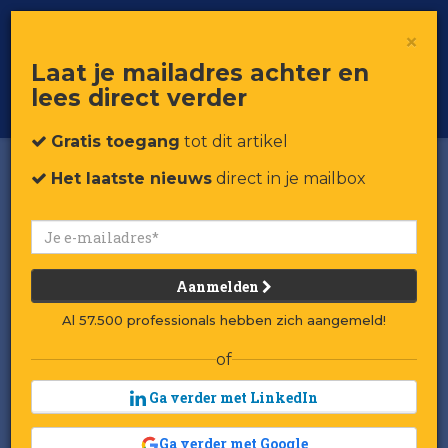
×
Toggle
Voor professionals in retail & brands
Laat je mailadres achter en
navigat
lees direct verder
Word member
Gratis toegang
tot dit artikel
Het laatste nieuws
direct in je mailbox
Aanmelden
Al 57.500 professionals hebben zich aangemeld!
of
Ga verder met LinkedIn
Ga verder met Google