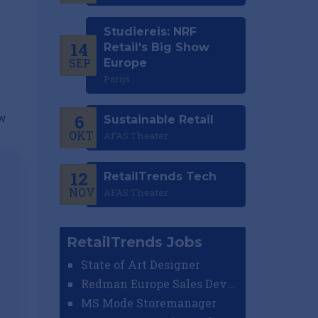
Studiereis: NRF
14
Retail's Big Show
SEP
Europe
Parijs
ew
6
Sustainable Retail
OKT
AFAS Theater
12
RetailTrends Tech
NOV
AFAS Theater
RetailTrends Jobs
State of Art Designer
Redman Europe Sales Developer (Europe)
MS Mode Storemanager