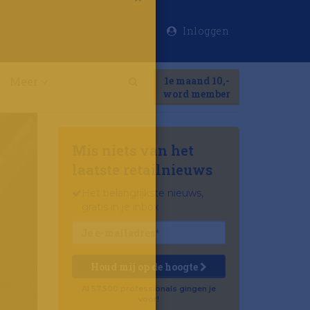
Inloggen
×
Meer
1e maand 10,-
Search
word member
Mis niets van het
laatste retailnieuws
Het belangrijkste nieuws,
gratis in je inbox
Houd mij op de hoogte
Al 57.500 professionals gingen je
voor!