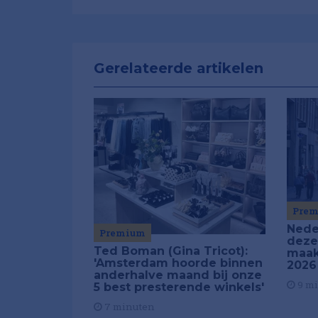
Gerelateerde artikelen
Pre
Neder
Premium
deze
Ted Boman (Gina Tricot):
maak
'Amsterdam hoorde binnen
2026
anderhalve maand bij onze
9 m
5 best presterende winkels'
7 minuten