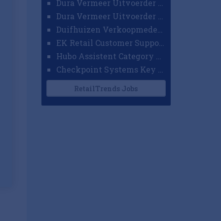
Dura Vermeer Uitvoerder GWW Amsterdam
Dura Vermeer Uitvoerder Civiel Nijmegen
Duifhuizen Verkoopmedewerker Ridderkerk
EK Retail Customer Support Omnichannel
Hubo Assistent Category Manager
Checkpoint Systems Key Accountmanager Benelux
RetailTrends Jobs