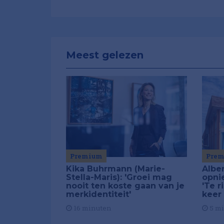
Meest gelezen
Premium
Pre
Kika Buhrmann (Marie-
Alber
Stella-Maris): 'Groei mag
opni
nooit ten koste gaan van je
'Te r
merkidentiteit'
keer
16 minuten
5 m