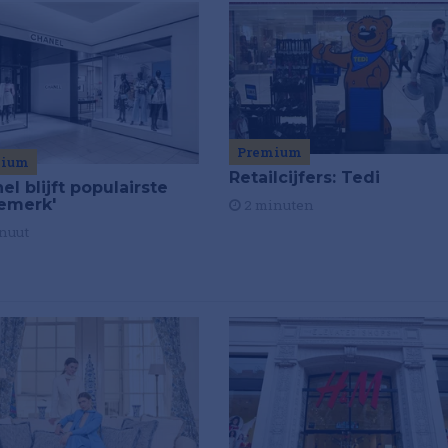
Premium
mium
Retailcijfers: Tedi
el blijft populairste
emerk'
2 minuten
nuut