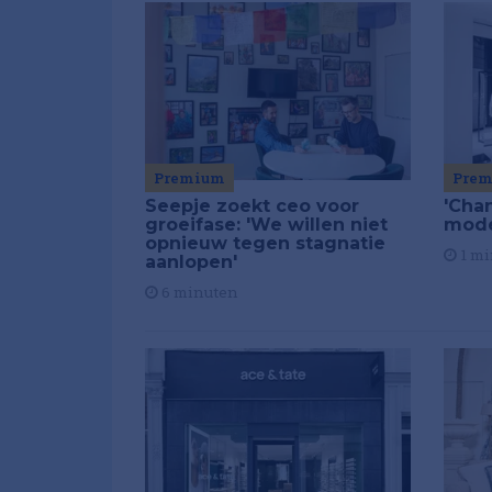
Premium
Pre
Seepje zoekt ceo voor
'Chan
groeifase: 'We willen niet
mod
opnieuw tegen stagnatie
1 mi
aanlopen'
6 minuten