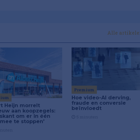
Alle artikel
Premium
mium
Hoe video-AI derving,
fraude en conversie
t Heijn morrelt
beïnvloedt
euw aan koopzegels:
iskant om er in één
5 minuten
 mee te stoppen'
inuten