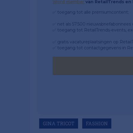
Word member
van RetailTrends en k
✅ toegang tot alle premiumcontent;
✅ net als 57.500 nieuwsbriefabonnees da
✅ toegang tot RetailTrends-events, ex
✅ gratis vacatureplaatsingen op Retail
✅ toegang tot contactgegevens in Ret
GINA TRICOT
FASHION