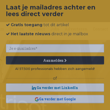
Laat je mailadres achter en
lees direct verder
um
Events
Connect
Jobs
Adverteren
Contact
Gratis toegang
tot dit artikel
Het laatste nieuws
direct in je mailbox
Aanmelden
Al 57.500 professionals hebben zich aangemeld!
of
Ga verder met LinkedIn