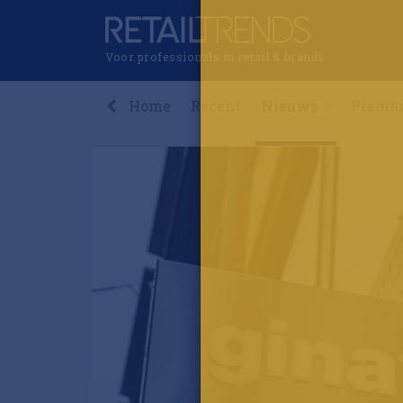
Voor professionals in retail & brands
Home
Recent
Nieuws
Premi