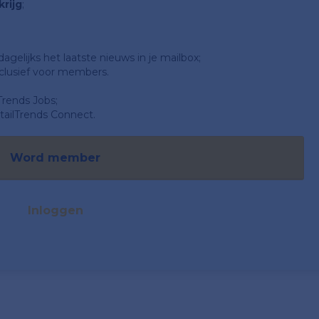
rijg
;
gelijks het laatste nieuws in je mailbox;
clusief voor members.
Trends Jobs;
ailTrends Connect.
Word member
Inloggen