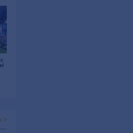
l:
el
en