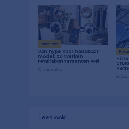
Premium
Van hype naar houdbaar
Pre
model: zo werken
Hitte
retailabonnementen wél
drukt
Neth
8 minuten
2 m
Lees ook