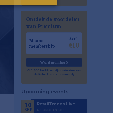
Ontdek de voordelen
van Premium
€39
Maand
€10
membership
Word member
Al 2.500 bedrijven zijn onderdeel van
de RetailTrends-community
Upcoming events
10
RetailTrends Live
SEP
DeLaMar Theater