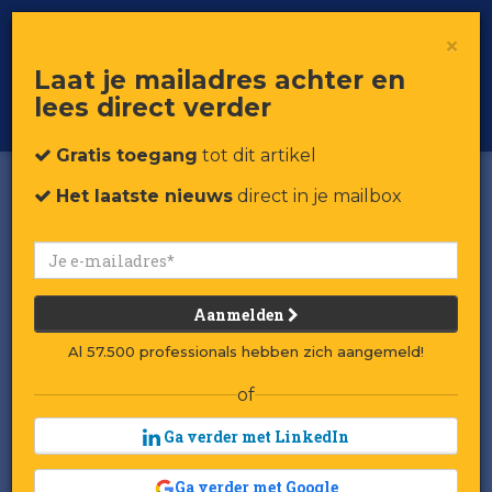
×
Toggle
Voor professionals in retail & brands
Laat je mailadres achter en
navigat
lees direct verder
Word member
Gratis toegang
tot dit artikel
Het laatste nieuws
direct in je mailbox
Aanmelden
Al 57.500 professionals hebben zich aangemeld!
of
Ga verder met LinkedIn
Ga verder met Google