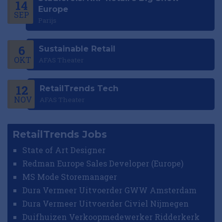
14
Europe
SEP
Parijs
6
Sustainable Retail
OKT
AFAS Theater
12
RetailTrends Tech
NOV
AFAS Theater
RetailTrends Jobs
State of Art Designer
Redman Europe Sales Developer (Europe)
MS Mode Storemanager
Dura Vermeer Uitvoerder GWW Amsterdam
Dura Vermeer Uitvoerder Civiel Nijmegen
Duifhuizen Verkoopmedewerker Ridderkerk