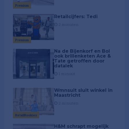
Premium
Retailcijfers: Tedi
2 minuten
Premium
Na de Bijenkorf en Bol
ook brillenketen Ace &
Tate getroffen door
datalek
1 minuut
Wmnsuit sluit winkel in
Maastricht
2 minuten
RetailRookies
H&M schrapt mogelijk