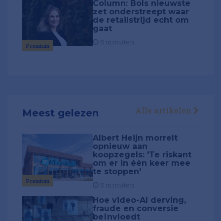
Column: Bols nieuwste
zet onderstreept waar
de retailstrijd echt om
gaat
5 minuten
Premium
Alle artikelen
Meest gelezen
Albert Heijn morrelt
opnieuw aan
koopzegels: 'Te riskant
om er in één keer mee
te stoppen'
Premium
5 minuten
Hoe video-AI derving,
fraude en conversie
beïnvloedt