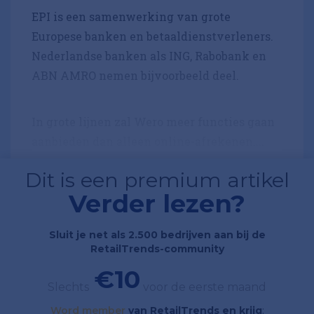
EPI is een samenwerking van grote
Europese banken en betaaldienstverleners.
Nederlandse banken als ING, Rabobank en
ABN AMRO nemen bijvoorbeeld deel.
In grote lijnen zal Wero meer functies gaan
aanbieden dan alleen online-afrekenen....
Dit is een premium artikel
Verder lezen?
Sluit je net als 2.500 bedrijven aan bij de
RetailTrends-community
€10
Slechts
voor de eerste maand
Word member
van RetailTrends en krijg
;