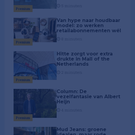
5 minuten
Premium
Van hype naar houdbaar
model: zo werken
retailabonnementen wél
8 minuten
Premium
Hitte zorgt voor extra
drukte in Mall of the
Netherlands
2 minuten
Premium
Column: De
vezelfantasie van Albert
Heijn
4 minuten
Premium
Mud Jeans: groene
idealen, maar rode