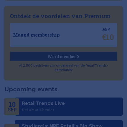
Ontdek de voordelen van Premium
€39
€10
Maand membership
Word member
Al 2.500 bedrijven zijn onderdeel van de RetailTrends-
community
Upcoming events
10
RetailTrends Live
SEP
DeLaMar Theater
Studiereis: NRF Retail's Big Show