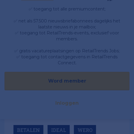
✅ toegang tot alle premiumcontent;
✅ net als 57.500 nieuwsbriefabonnees dagelijks het
laatste nieuws in je mailbox;
✅ toegang tot RetailTrends-events, exclusief voor
members.
✅ gratis vacatureplaatsingen op RetailTrends Jobs;
✅ toegang tot contactgegevens in RetailTrends
Connect.
Word member
Inloggen
BETALEN
IDEAL
WERO