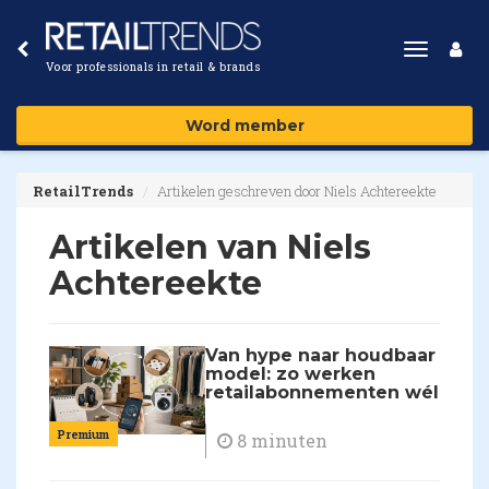
Toggle
Voor professionals in retail & brands
navigat
Word member
RetailTrends
Artikelen geschreven door Niels Achtereekte
Artikelen van Niels
Achtereekte
Van hype naar houdbaar
model: zo werken
retailabonnementen wél
Premium
8 minuten