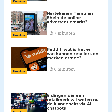
Premium
Hertekenen Temu en
Shein de online
advertentiemarkt?
7 minuten
Premium
Reddit: wat is het en
wat kunnen retailers en
merken ermee?
6 minuten
Premium
6 dingen die een
retailmerk wil weten nu
de klant zoekt via AI-
chatbots