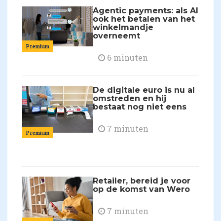
Agentic payments: als AI
ook het betalen van het
winkelmandje
overneemt
Premium
6 minuten
De digitale euro is nu al
omstreden en hij
bestaat nog niet eens
7 minuten
Premium
Retailer, bereid je voor
op de komst van Wero
7 minuten