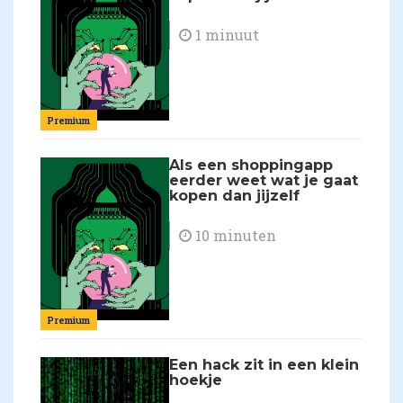
1 minuut
Premium
Als een shoppingapp
eerder weet wat je gaat
kopen dan jijzelf
10 minuten
Premium
Een hack zit in een klein
hoekje