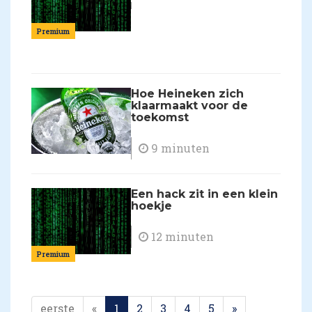
Premium
Hoe Heineken zich
klaarmaakt voor de
toekomst
9 minuten
Een hack zit in een klein
hoekje
12 minuten
Premium
eerste
«
1
2
3
4
5
»