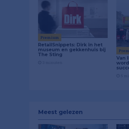
Premium
RetailSnippets: Dirk in het
museum en gekkenhuis bij
Pre
The Sting
Van I
3 minuten
word
succ
5 m
Meest gelezen