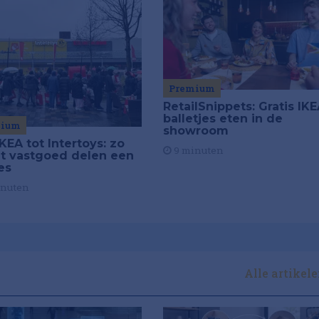
Premium
RetailSnippets: Gratis IKE
balletjes eten in de
mium
showroom
KEA tot Intertoys: zo
9 minuten
t vastgoed delen een
es
inuten
Alle artikel