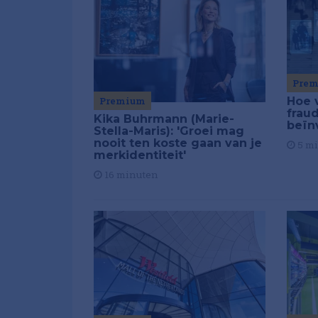
Pre
Premium
Hoe 
frau
Kika Buhrmann (Marie-
beïn
Stella-Maris): 'Groei mag
nooit ten koste gaan van je
5 m
merkidentiteit'
16 minuten