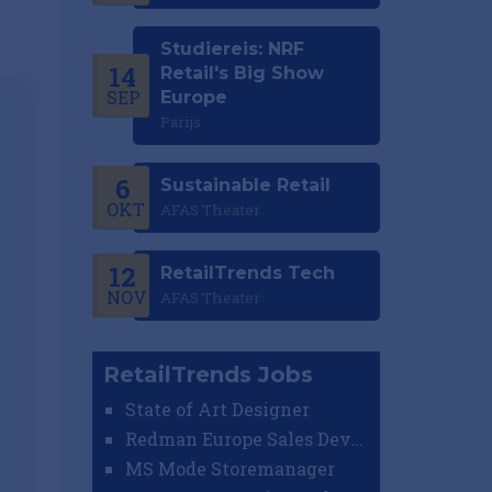
Studiereis: NRF
14
Retail's Big Show
SEP
Europe
Parijs
6
Sustainable Retail
OKT
AFAS Theater
12
RetailTrends Tech
NOV
AFAS Theater
RetailTrends Jobs
State of Art Designer
Redman Europe Sales Developer (Europe)
MS Mode Storemanager