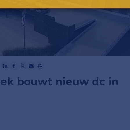
Ga verder met Google
oek bouwt nieuw dc in