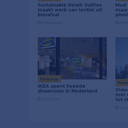
Sustainable Retail: Inditex
Mud 
maakt werk van textiel uit
maar
bierafval
pion
3 minuten
5 m
Premium
Pre
IKEA opent tweede
Vide
showroom in Nederland
met 
1 minuut
tot 
1 mi