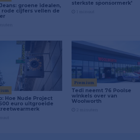
sterkste sponsormerk'
Jeans: groene idealen,
 rode cijfers vellen de
1 minuut
ier
inuten
Premium
Tedi neemt 76 Poolse
mium
winkels over van
o: Hoe Nude Project
Woolworth
600 euro uitgroeide
streetwearmerk
2 minuten
nuut