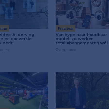
Premium
mium
Van hype naar houdbaar
video-AI derving,
model: zo werken
de en conversie
retailabonnementen wél
vloedt
8 minuten
inuten