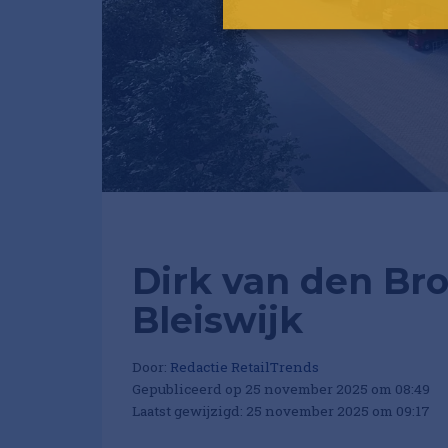
Dirk van den Br
Bleiswijk
Door:
Redactie RetailTrends
Gepubliceerd op 25 november 2025 om 08:49
Laatst gewijzigd: 25 november 2025 om 09:17