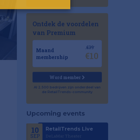
Ontdek de voordelen
van Premium
€39
Maand
€10
membership
Word member
Al 2.500 bedrijven zijn onderdeel van
de RetailTrends-community
Upcoming events
10
RetailTrends Live
SEP
DeLaMar Theater