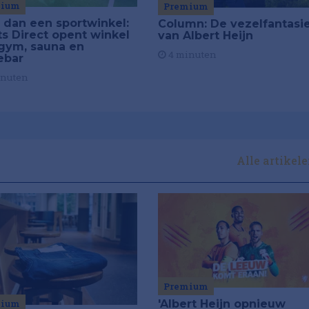
mium
Premium
 dan een sportwinkel:
Column: De vezelfantasi
ts Direct opent winkel
van Albert Heijn
gym, sauna en
4 minuten
ebar
inuten
Alle artikel
Premium
'Albert Heijn opnieuw
mium