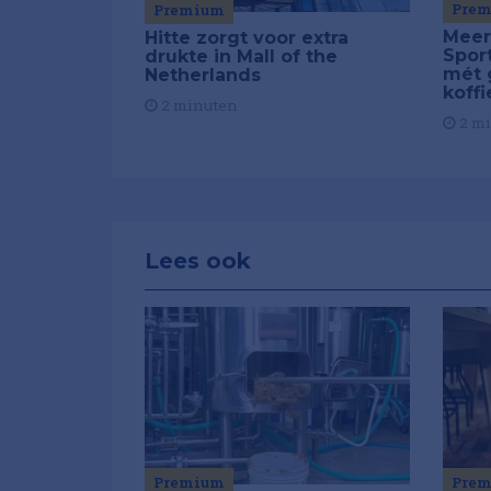
Pre
Premium
Meer
Hitte zorgt voor extra
Spor
drukte in Mall of the
mét 
Netherlands
koffi
2 minuten
2 m
Lees ook
Premium
Pre