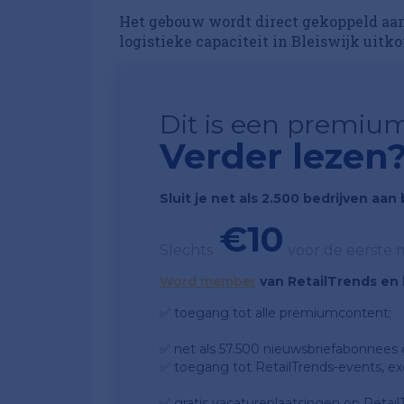
Het gebouw wordt direct gekoppeld aan
logistieke capaciteit in Bleiswijk uitk
Dit is een premium
Verder lezen
Sluit je net als 2.500 bedrijven aa
€10
Slechts
voor de eerste
Word member
van RetailTrends en k
✅ toegang tot alle premiumcontent;
✅ net als 57.500 nieuwsbriefabonnees da
✅ toegang tot RetailTrends-events, ex
✅ gratis vacatureplaatsingen op Retail