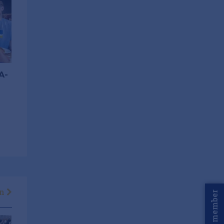
A-
en
Word member