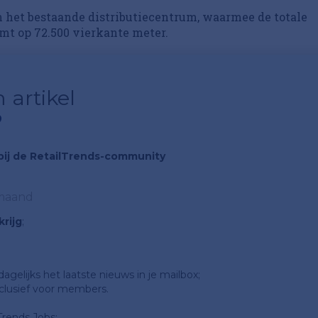
 het bestaande distributiecentrum, waarmee de totale
omt op 72.500 vierkante meter.
 artikel
?
n bij de RetailTrends-community
 maand
rijg
;
gelijks het laatste nieuws in je mailbox;
clusief voor members.
Trends Jobs;