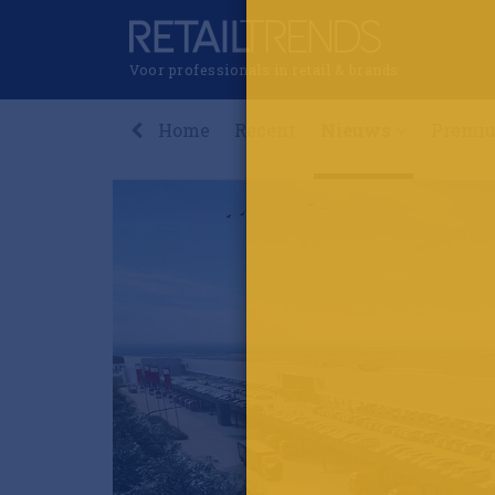
Voor professionals in retail & brands
Home
Recent
Nieuws
Premi