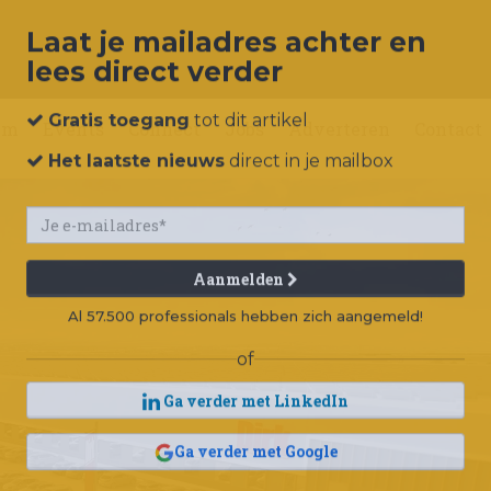
Laat je mailadres achter en
lees direct verder
um
Events
Connect
Jobs
Adverteren
Contact
Gratis toegang
tot dit artikel
Het laatste nieuws
direct in je mailbox
Aanmelden
Al 57.500 professionals hebben zich aangemeld!
of
Ga verder met LinkedIn