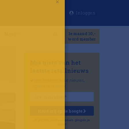
Inloggen
×
Meer
1e maand 10,-
Search
word member
Mis niets van het
laatste retailnieuws
Het belangrijkste nieuws,
gratis in je inbox
Houd mij op de hoogte
Al 57.500 professionals gingen je
voor!