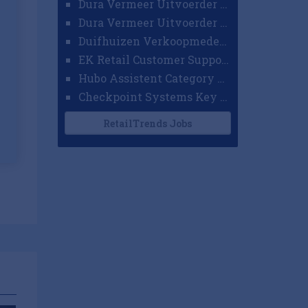
Dura Vermeer Uitvoerder GWW Amsterdam
Dura Vermeer Uitvoerder Civiel Nijmegen
Duifhuizen Verkoopmedewerker Ridderkerk
EK Retail Customer Support Omnichannel
Hubo Assistent Category Manager
Checkpoint Systems Key Accountmanager Benelux
RetailTrends Jobs