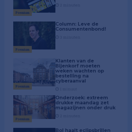
2 minuten
Premium
Column: Leve de
Consumentenbond!
3 minuten
Premium
Klanten van de
Bijenkorf moeten
weken wachten op
bestelling na
cyberaanval
Premium
1 minuut
Onderzoek: extreem
drukke maandag zet
magazijnen onder druk
2 minuten
Premium
Bol haalt eclipsbrillen