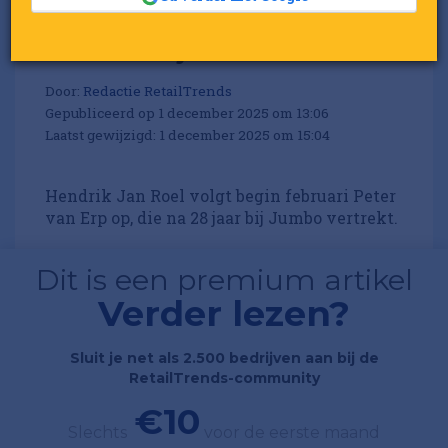
Jumbo haalt oud-cfo van
Albert Heijn binnen
Door:
Redactie RetailTrends
Gepubliceerd op 1 december 2025 om 13:06
Laatst gewijzigd: 1 december 2025 om 15:04
Hendrik Jan Roel volgt begin februari Peter
van Erp op, die na 28 jaar bij Jumbo vertrekt.
Dit is een premium artikel
Verder lezen?
Sluit je net als 2.500 bedrijven aan bij de
RetailTrends-community
€10
Slechts
voor de eerste maand