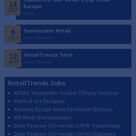
14
Europe
SEP
Parijs
6
Sustainable Retail
OKT
AFAS Theater
12
RetailTrends Tech
NOV
AFAS Theater
RetailTrends Jobs
HEMA Teamleider winkel Tilburg Centrum
State of Art Designer
Redman Europe Sales Developer (Europe)
MS Mode Storemanager
Dura Vermeer Uitvoerder GWW Amsterdam
Dura Vermeer Uitvoerder Civiel Nijmegen