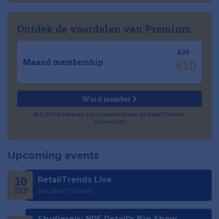
Ontdek de voordelen van Premium
€39
€10
Maand membership
Word member
Al 2.500 bedrijven zijn onderdeel van de RetailTrends-
community
Upcoming events
10
RetailTrends Live
SEP
DeLaMar Theater
Studiereis: NRF Retail's Big Show