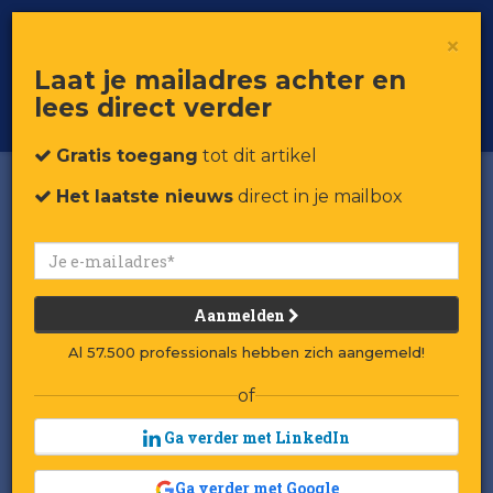
×
Toggle
Voor professionals in retail & brands
Laat je mailadres achter en
navigat
lees direct verder
Word member
Gratis toegang
tot dit artikel
Het laatste nieuws
direct in je mailbox
Aanmelden
Al 57.500 professionals hebben zich aangemeld!
of
Ga verder met LinkedIn
Ga verder met Google