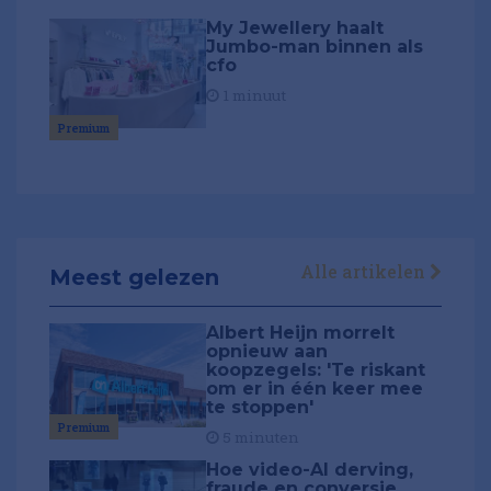
My Jewellery haalt
Jumbo-man binnen als
cfo
1 minuut
Premium
Alle artikelen
Meest gelezen
Albert Heijn morrelt
opnieuw aan
koopzegels: 'Te riskant
om er in één keer mee
te stoppen'
Premium
5 minuten
Hoe video-AI derving,
fraude en conversie