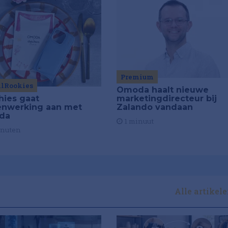
Premium
ilRookies
Omoda haalt nieuwe
marketingdirecteur bij
hies gaat
Zalando vandaan
nwerking aan met
da
1 minuut
inuten
Alle artikel