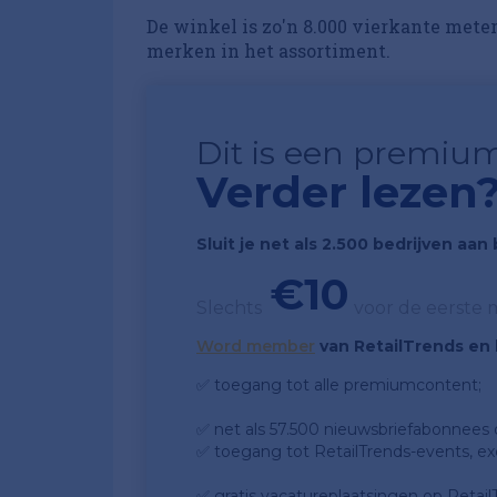
De winkel is zo'n 8.000 vierkante meter
merken in het assortiment.
Dit is een premium
Verder lezen
Sluit je net als 2.500 bedrijven aa
€10
Slechts
voor de eerste
Word member
van RetailTrends en k
✅ toegang tot alle premiumcontent;
✅ net als 57.500 nieuwsbriefabonnees da
✅ toegang tot RetailTrends-events, ex
✅ gratis vacatureplaatsingen op Retail