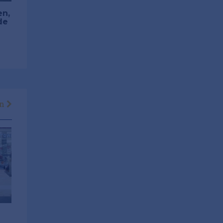
en,
de
en