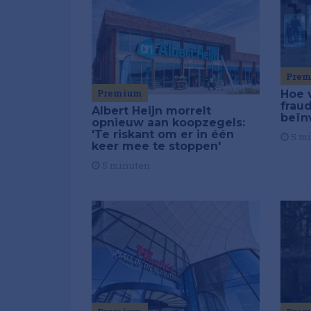
Pre
Premium
Hoe 
frau
Albert Heijn morrelt
beïn
opnieuw aan koopzegels:
'Te riskant om er in één
5 m
keer mee te stoppen'
5 minuten