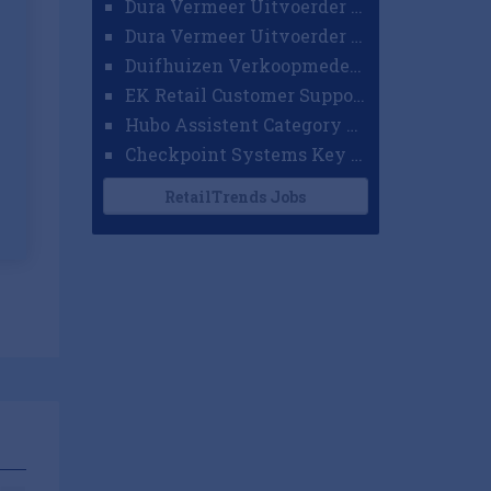
Dura Vermeer Uitvoerder GWW Amsterdam
Dura Vermeer Uitvoerder Civiel Nijmegen
Duifhuizen Verkoopmedewerker Ridderkerk
EK Retail Customer Support Omnichannel
Hubo Assistent Category Manager
Checkpoint Systems Key Accountmanager Benelux
RetailTrends Jobs