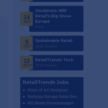
Studiereis: NRF
14
Retail's Big Show
SEP
Europe
Parijs
6
Sustainable Retail
OKT
AFAS Theater
12
RetailTrends Tech
NOV
AFAS Theater
RetailTrends Jobs
State of Art Designer
Redman Europe Sales Developer (Europe)
MS Mode Storemanager