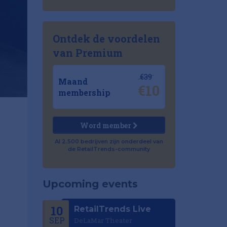
Ontdek de voordelen
van Premium
€39
Maand
€10
membership
Word member
Al 2.500 bedrijven zijn onderdeel van
de RetailTrends-community
Upcoming events
10
RetailTrends Live
SEP
DeLaMar Theater