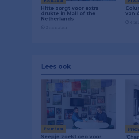
Premium
Pre
Hitte zorgt voor extra
Colu
drukte in Mall of the
van A
Netherlands
4 m
2 minuten
Lees ook
Premium
Pre
Seepje zoekt ceo voor
'Chan