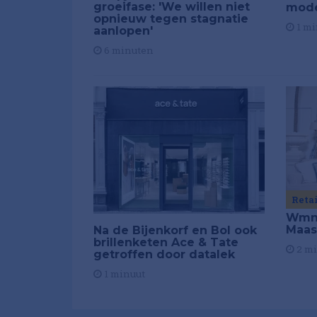
groeifase: 'We willen niet
mod
opnieuw tegen stagnatie
1 mi
aanlopen'
6 minuten
Reta
Wmns
Maas
Na de Bijenkorf en Bol ook
brillenketen Ace & Tate
2 m
getroffen door datalek
1 minuut