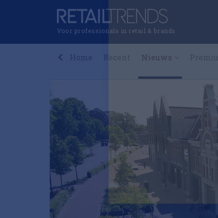
Voor professionals in retail & brands
Home
Recent
Nieuws
Premi