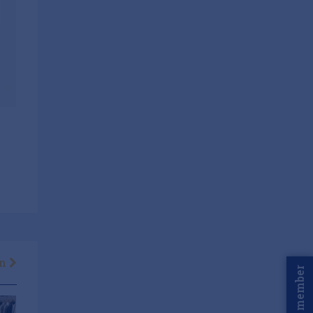
en
Word member