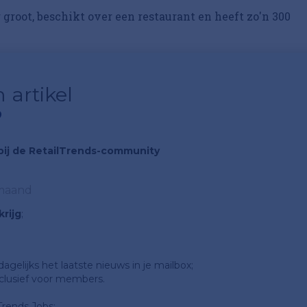
 groot, beschikt over een restaurant en heeft zo'n 300
 artikel
?
n bij de RetailTrends-community
 maand
rijg
;
gelijks het laatste nieuws in je mailbox;
clusief voor members.
Trends Jobs;