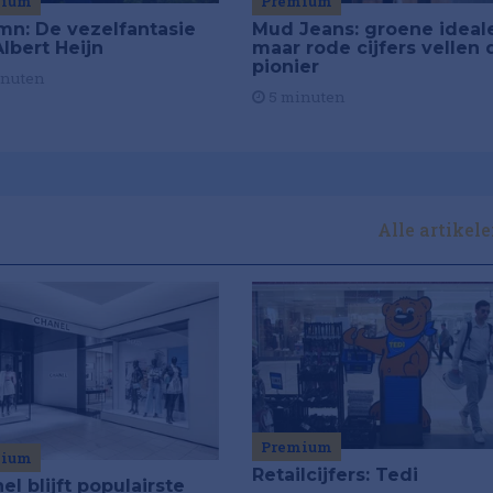
mium
Premium
mn: De vezelfantasie
Mud Jeans: groene ideal
lbert Heijn
maar rode cijfers vellen 
pionier
inuten
5 minuten
Alle artikel
Premium
mium
Retailcijfers: Tedi
el blijft populairste