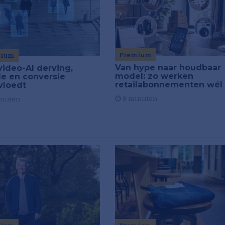
Premium
mium
Van hype naar houdbaar
video-AI derving,
model: zo werken
de en conversie
retailabonnementen wél
vloedt
8 minuten
inuten