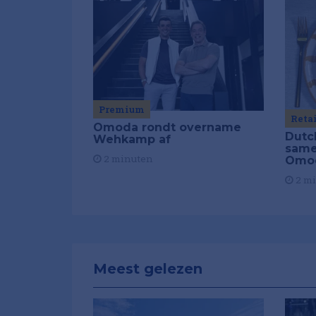
Premium
Reta
Omoda rondt overname
Dutc
Wehkamp af
same
2 minuten
Omo
2 m
Meest gelezen