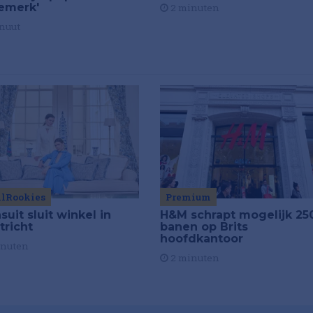
emerk'
2 minuten
nuut
ilRookies
Premium
uit sluit winkel in
H&M schrapt mogelijk 25
tricht
banen op Brits
hoofdkantoor
inuten
2 minuten