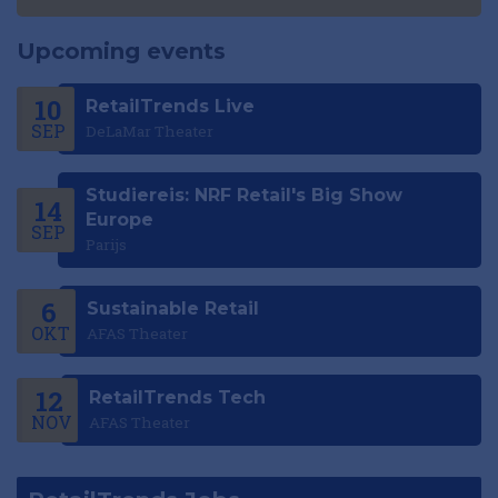
Upcoming events
10
RetailTrends Live
SEP
DeLaMar Theater
Studiereis: NRF Retail's Big Show
14
Europe
SEP
Parijs
6
Sustainable Retail
OKT
AFAS Theater
12
RetailTrends Tech
NOV
AFAS Theater