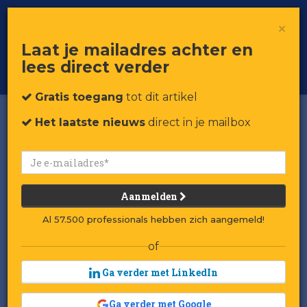
×
Toggle
Voor professionals in retail & brands
Laat je mailadres achter en
navigat
lees direct verder
Word member
Gratis toegang
tot dit artikel
Het laatste nieuws
direct in je mailbox
Aanmelden
Al 57.500 professionals hebben zich aangemeld!
of
Ga verder met LinkedIn
Ga verder met Google