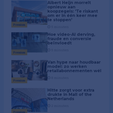
Albert Heijn morrelt
opnieuw aan
koopzegels: 'Te riskant
om er in één keer mee
te stoppen'
Premium
5 minuten
Hoe video-AI derving,
fraude en conversie
beïnvloedt
5 minuten
Premium
Van hype naar houdbaar
model: zo werken
retailabonnementen wél
8 minuten
Premium
Hitte zorgt voor extra
drukte in Mall of the
Netherlands
2 minuten
Premium