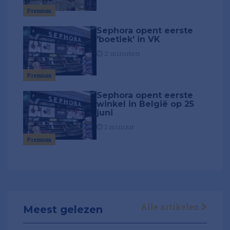
Premium
Sephora opent eerste
'boetiek' in VK
2 minuten
Premium
Sephora opent eerste
winkel in België op 25
juni
1 minuut
Premium
Alle artikelen
Meest gelezen