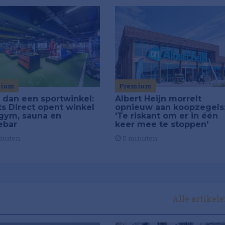
mium
Premium
 dan een sportwinkel:
Albert Heijn morrelt
ts Direct opent winkel
opnieuw aan koopzegels
gym, sauna en
'Te riskant om er in één
ebar
keer mee te stoppen'
inuten
5 minuten
Alle artikel