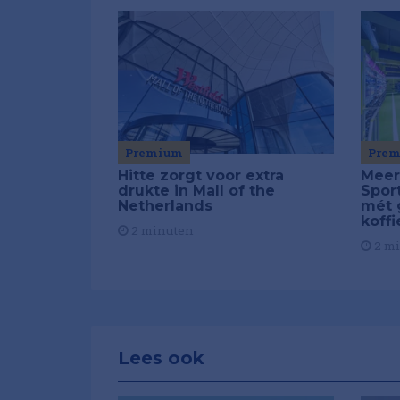
Pre
Premium
Meer
Hitte zorgt voor extra
Spor
drukte in Mall of the
mét 
Netherlands
koffi
2 minuten
2 m
Lees ook