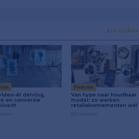
Alle artikel
Premium
mium
Van hype naar houdbaar
video-AI derving,
model: zo werken
de en conversie
retailabonnementen wél
vloedt
8 minuten
inuten