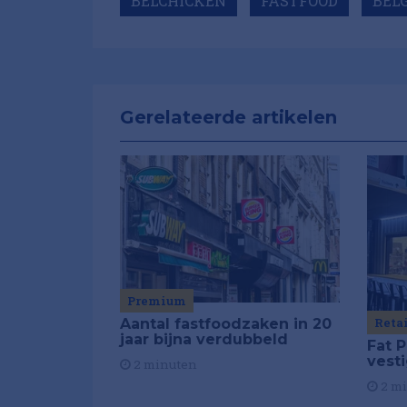
BELCHICKEN
FASTFOOD
BELG
Gerelateerde artikelen
Premium
Reta
Aantal fastfoodzaken in 20
jaar bijna verdubbeld
Fat P
vest
2 minuten
2 m