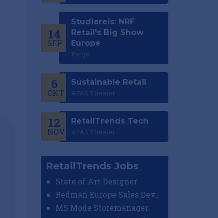
Studiereis: NRF
14
Retail's Big Show
SEP
Europe
Parijs
6
Sustainable Retail
OKT
AFAS Theater
12
RetailTrends Tech
NOV
AFAS Theater
RetailTrends Jobs
State of Art Designer
Redman Europe Sales Developer (Europe)
MS Mode Storemanager