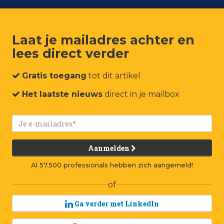
Laat je mailadres achter en
lees direct verder
um
Events
Connect
Jobs
Adverteren
Contact
Gratis toegang
tot dit artikel
Het laatste nieuws
direct in je mailbox
Aanmelden
Al 57.500 professionals hebben zich aangemeld!
of
Ga verder met LinkedIn