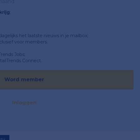
 maand
rijg
;
gelijks het laatste nieuws in je mailbox;
clusief voor members.
Trends Jobs;
ailTrends Connect.
Word member
Inloggen