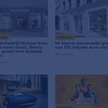
mium
Premium
erbedrijf Michael Kors
Mr Marvis doorbreekt gr
t meer winst, Jimmy
van 100 miljoen euro om
 groeit met dubbele
1 minuut
rs
inuten
Premium