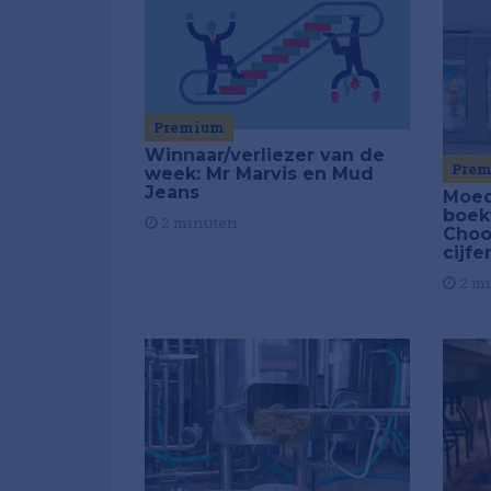
Premium
Winnaar/verliezer van de
Pre
week: Mr Marvis en Mud
Jeans
Moed
boek
2 minuten
Choo
cijfe
2 m