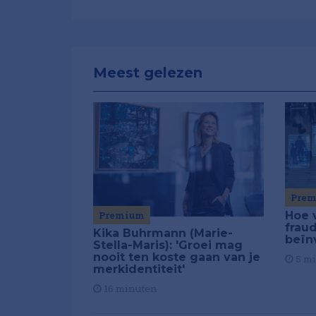
Meest gelezen
Pre
Premium
Hoe 
frau
Kika Buhrmann (Marie-
beïn
Stella-Maris): 'Groei mag
nooit ten koste gaan van je
5 m
merkidentiteit'
16 minuten