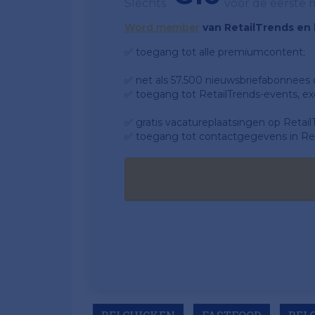
Slechts
voor de eerste
Word member
van RetailTrends en k
✅ toegang tot alle premiumcontent;
✅ net als 57.500 nieuwsbriefabonnees da
✅ toegang tot RetailTrends-events, ex
✅ gratis vacatureplaatsingen op Retail
✅ toegang tot contactgegevens in Ret