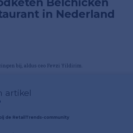
oodketen Belchicken
taurant in Nederland
ingen bij, aldus ceo Fevzi Yildirim.
 artikel
?
n bij de RetailTrends-community