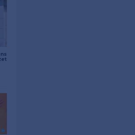
ens
zet