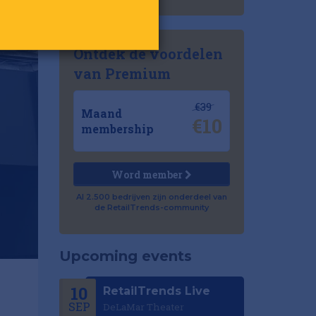
Ontdek de voordelen
van Premium
€39
Maand
€10
membership
Word member
Al 2.500 bedrijven zijn onderdeel van
de RetailTrends-community
Upcoming events
10
RetailTrends Live
SEP
DeLaMar Theater