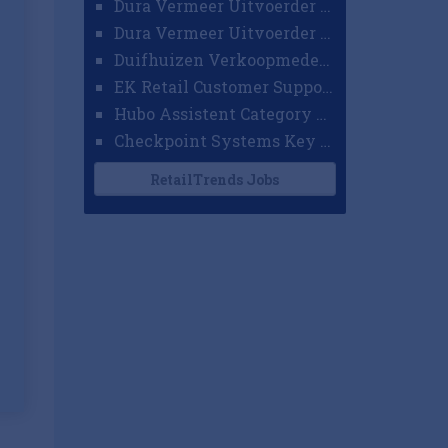
Dura Vermeer Uitvoerder GWW Amsterdam
Dura Vermeer Uitvoerder Civiel Nijmegen
Duifhuizen Verkoopmedewerker Ridderkerk
EK Retail Customer Support Omnichannel
Hubo Assistent Category Manager
Checkpoint Systems Key Accountmanager Benelux
RetailTrends Jobs