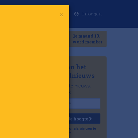
Inloggen
×
Meer
1e maand 10,-
Search
word member
Mis niets van het
laatste retailnieuws
Het belangrijkste nieuws,
gratis in je inbox
Houd mij op de hoogte
Al 57.500 professionals gingen je
voor!