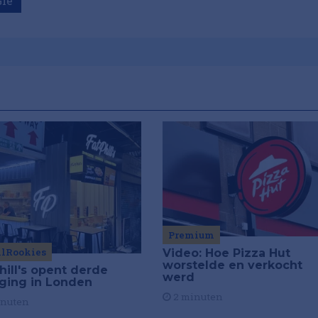
Ië
Premium
ilRookies
Video: Hoe Pizza Hut
worstelde en verkocht
hill's opent derde
werd
iging in Londen
2 minuten
inuten