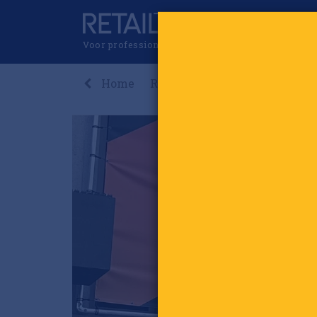
Voor professionals in retail & brands
Home
Recent
Nieuws
Premi