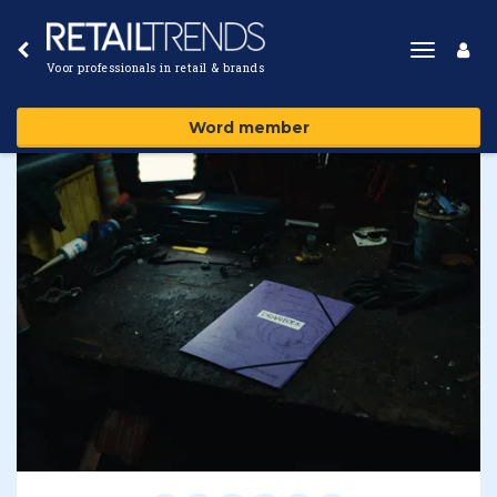
Toggle
Voor professionals in retail & brands
navigat
Word member