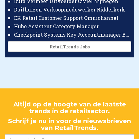
Dura Vermeer Uitvoerder Civiel Nijmegen
Duifhuizen Verkoopmedewerker Ridderkerk
EK Retail Customer Support Omnichannel
Hubo Assistent Category Manager
Checkpoint Systems Key Accountmanager Benelux
RetailTrends Jobs
Altijd op de hoogte van de laatste
trends in de retailsector.
Schrijf je nu in voor de nieuwsbrieven
van RetailTrends.