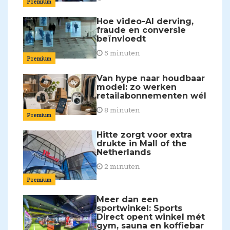
Premium
Hoe video-AI derving,
fraude en conversie
beïnvloedt
5 minuten
Premium
Van hype naar houdbaar
model: zo werken
retailabonnementen wél
8 minuten
Premium
Hitte zorgt voor extra
drukte in Mall of the
Netherlands
2 minuten
Premium
Meer dan een
sportwinkel: Sports
Direct opent winkel mét
gym, sauna en koffiebar