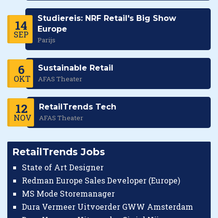
Studiereis: NRF Retail's Big Show
14
Europe
SEP
Parijs
6
Sustainable Retail
OKT
AFAS Theater
12
RetailTrends Tech
NOV
AFAS Theater
RetailTrends Jobs
State of Art Designer
Redman Europe Sales Developer (Europe)
MS Mode Storemanager
Dura Vermeer Uitvoerder GWW Amsterdam