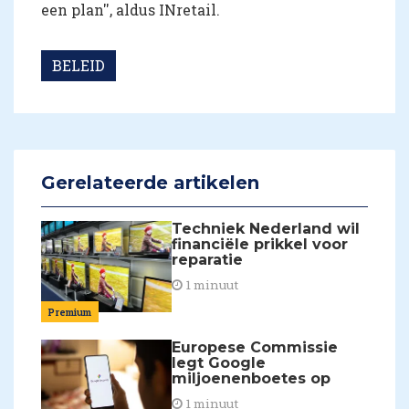
een plan'', aldus INretail.
BELEID
Gerelateerde artikelen
Techniek Nederland wil
financiële prikkel voor
reparatie
1 minuut
Premium
Europese Commissie
legt Google
miljoenenboetes op
1 minuut