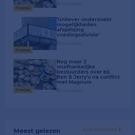
3 minuten
Premium
'Unilever onderzoekt
mogelijkheden
afsplitsing
voedingsdivisie'
2 minuten
Premium
Nog maar 2
onafhankelijke
bestuurders over bij
Ben & Jerry's na conflict
met Magnum
Premium
2 minuten
Alle artikelen
Meest gelezen