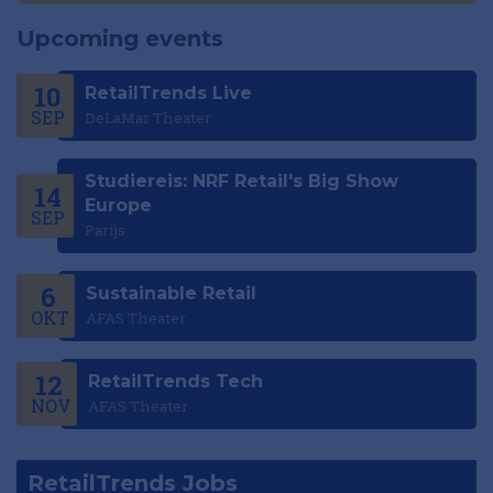
Upcoming events
10
RetailTrends Live
SEP
DeLaMar Theater
Studiereis: NRF Retail's Big Show
14
Europe
SEP
Parijs
6
Sustainable Retail
OKT
AFAS Theater
12
RetailTrends Tech
NOV
AFAS Theater
RetailTrends Jobs