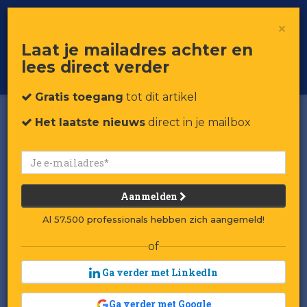
×
Toggle
Voor professionals in retail & brands
Laat je mailadres achter en
navigat
lees direct verder
Word member
Gratis toegang
tot dit artikel
Het laatste nieuws
direct in je mailbox
Aanmelden
Al 57.500 professionals hebben zich aangemeld!
of
Ga verder met LinkedIn
Ga verder met Google