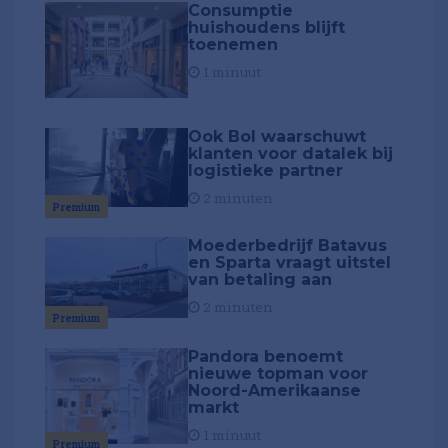
Consumptie
huishoudens blijft
toenemen
1 minuut
Ook Bol waarschuwt
klanten voor datalek bij
logistieke partner
2 minuten
Premium
Moederbedrijf Batavus
en Sparta vraagt uitstel
van betaling aan
2 minuten
Premium
Pandora benoemt
nieuwe topman voor
Noord-Amerikaanse
markt
1 minuut
Premium