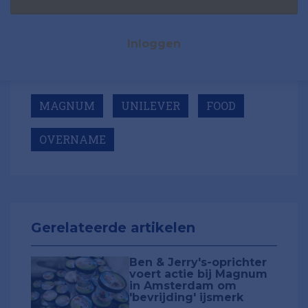
Inloggen
MAGNUM
UNILEVER
FOOD
OVERNAME
Gerelateerde artikelen
Ben & Jerry's-oprichter
voert actie bij Magnum
in Amsterdam om
'bevrijding' ijsmerk