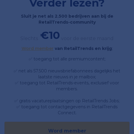
Verder lezen?
Sluit je net als 2.500 bedrijven aan bij de
RetailTrends-community
€10
Slechts
voor de eerste maand
Word member
van RetailTrends en krijg
;
✅ toegang tot alle premiumcontent;
✅ net als 57.500 nieuwsbriefabonnees dagelijks het
laatste nieuws in je mailbox;
✅ toegang tot RetailTrends-events, exclusief voor
members.
✅ gratis vacatureplaatsingen op RetailTrends Jobs;
✅ toegang tot contactgegevens in RetailTrends
Connect.
Word member