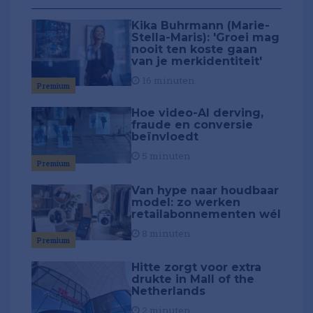
Kika Buhrmann (Marie-
Stella-Maris): 'Groei mag
nooit ten koste gaan
van je merkidentiteit'
16 minuten
Premium
Hoe video-AI derving,
fraude en conversie
beïnvloedt
5 minuten
Premium
Van hype naar houdbaar
model: zo werken
retailabonnementen wél
8 minuten
Premium
Hitte zorgt voor extra
drukte in Mall of the
Netherlands
2 minuten