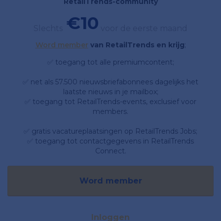
RetailTrends-community
€10
Slechts
voor de eerste maand
Word member
van RetailTrends en krijg
;
✅ toegang tot alle premiumcontent;
✅ net als 57.500 nieuwsbriefabonnees dagelijks het
laatste nieuws in je mailbox;
✅ toegang tot RetailTrends-events, exclusief voor
members.
✅ gratis vacatureplaatsingen op RetailTrends Jobs;
✅ toegang tot contactgegevens in RetailTrends
Connect.
Word member
Inloggen