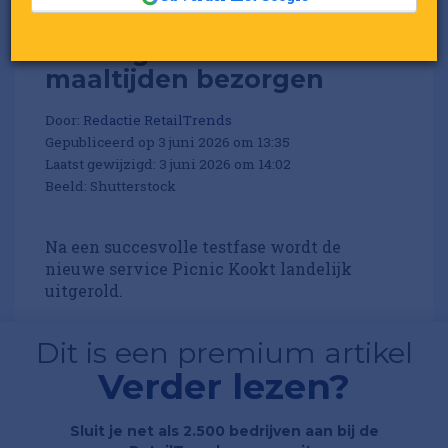
Picnic gaat nu ook
maaltijden bezorgen
Door:
Redactie RetailTrends
Gepubliceerd op 3 juni 2026 om 13:35
Laatst gewijzigd: 3 juni 2026 om 14:02
Beeld: Shutterstock
Na een succesvolle testfase wordt de
nieuwe service Picnic Kookt landelijk
uitgerold.
Dit is een premium artikel
Verder lezen?
Sluit je net als 2.500 bedrijven aan bij de