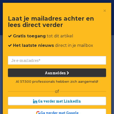
×
Toggle
Voor professionals in retail & brands
Laat je mailadres achter en
navigat
lees direct verder
Word member
Gratis toegang
tot dit artikel
Het laatste nieuws
direct in je mailbox
Aanmelden
Al 57.500 professionals hebben zich aangemeld!
of
Ga verder met LinkedIn
Ga verder met Google