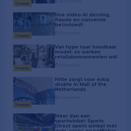
16 minuten
Premium
Hoe video-AI derving,
fraude en conversie
beïnvloedt
5 minuten
Premium
Van hype naar houdbaar
model: zo werken
retailabonnementen wél
8 minuten
Premium
Hitte zorgt voor extra
drukte in Mall of the
Netherlands
2 minuten
Premium
Meer dan een
sportwinkel: Sports
Direct opent winkel mét
gym, sauna en koffiebar