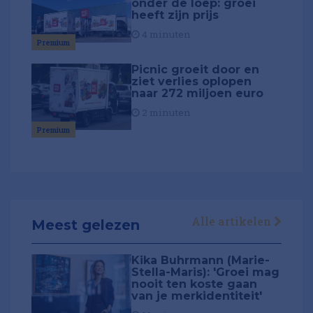
onder de loep: groei
heeft zijn prijs
4 minuten
Premium
Picnic groeit door en
ziet verlies oplopen
naar 272 miljoen euro
2 minuten
Premium
Alle artikelen
Meest gelezen
Kika Buhrmann (Marie-
Stella-Maris): 'Groei mag
nooit ten koste gaan
van je merkidentiteit'