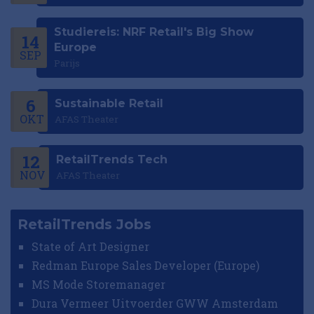
Studiereis: NRF Retail's Big Show
14
Europe
SEP
Parijs
6
Sustainable Retail
OKT
AFAS Theater
12
RetailTrends Tech
NOV
AFAS Theater
RetailTrends Jobs
State of Art Designer
Redman Europe Sales Developer (Europe)
MS Mode Storemanager
Dura Vermeer Uitvoerder GWW Amsterdam