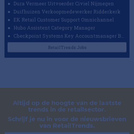
Dura Vermeer Uitvoerder Civiel Nijmegen
Duifhuizen Verkoopmedewerker Ridderkerk
EK Retail Customer Support Omnichannel
Hubo Assistent Category Manager
Checkpoint Systems Key Accountmanager Benelux
RetailTrends Jobs
Altijd op de hoogte van de laatste
trends in de retailsector.
Schrijf je nu in voor de nieuwsbrieven
van RetailTrends.