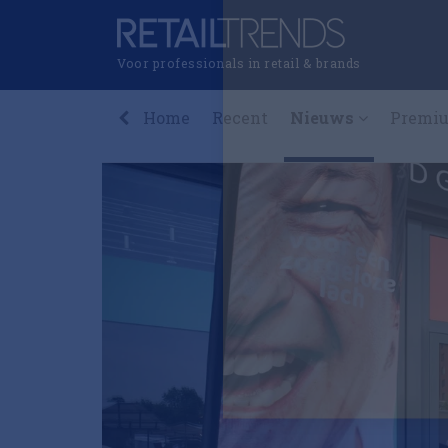
Voor professionals in retail & brands
Home
Recent
Nieuws
Premi