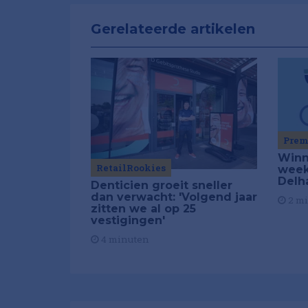
Gerelateerde artikelen
Pre
Winn
RetailRookies
week
Delh
Denticien groeit sneller
dan verwacht: 'Volgend jaar
2 m
zitten we al op 25
vestigingen'
4 minuten