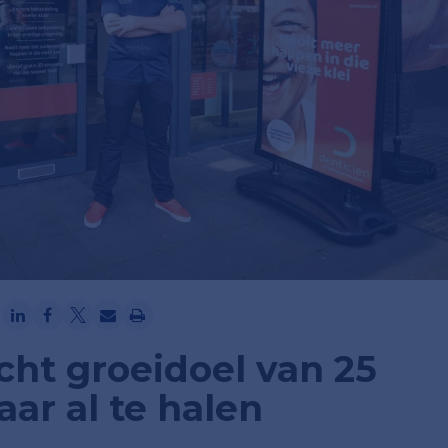
Ga verder met Google
cht groeidoel van 25
aar al te halen