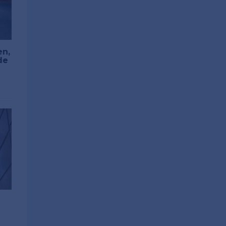
en,
de