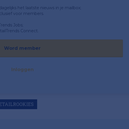
gelijks het laatste nieuws in je mailbox;
clusief voor members.
Trends Jobs;
ailTrends Connect.
Word member
Inloggen
ETAILROOKIES