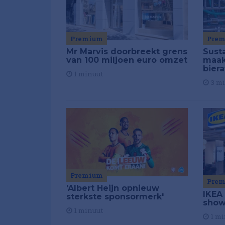
Premium
Pre
Mr Marvis doorbreekt grens
Susta
van 100 miljoen euro omzet
maakt
biera
1 minuut
3 m
Premium
Pre
'Albert Heijn opnieuw
IKEA
sterkste sponsormerk'
show
1 minuut
1 mi