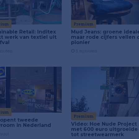
mium
Premium
inable Retail: Inditex
Mud Jeans: groene ideal
 werk van textiel uit
maar rode cijfers vellen 
fval
pionier
inuten
5 minuten
mium
Premium
 opent tweede
Video: Hoe Nude Project
room in Nederland
met 600 euro uitgroeide
nuut
tot streetwearmerk