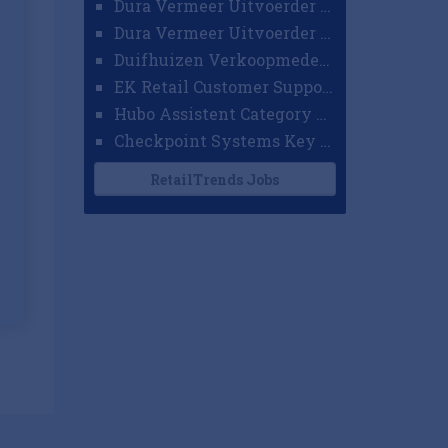
Dura Vermeer Uitvoerder GWW Amsterdam
Dura Vermeer Uitvoerder Civiel Nijmegen
Duifhuizen Verkoopmedewerker Ridderkerk
EK Retail Customer Support Omnichannel
Hubo Assistent Category Manager
Checkpoint Systems Key Accountmanager Benelux
RetailTrends Jobs