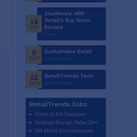
Studiereis: NRF
14
Retail's Big Show
SEP
Europe
Parijs
6
Sustainable Retail
OKT
AFAS Theater
12
RetailTrends Tech
NOV
AFAS Theater
RetailTrends Jobs
State of Art Designer
Redman Europe Sales Developer (Europe)
MS Mode Storemanager