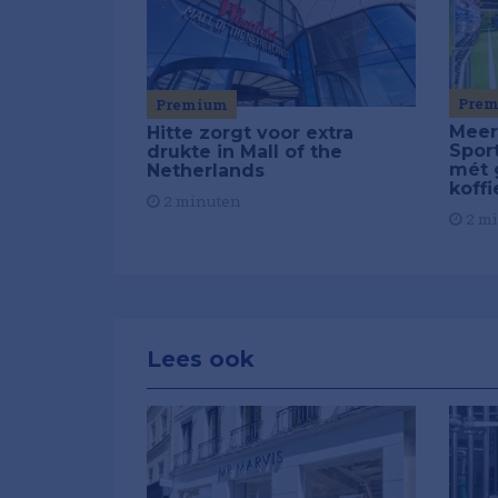
Pre
Premium
Meer
Hitte zorgt voor extra
Spor
drukte in Mall of the
mét 
Netherlands
koffi
2 minuten
2 m
Lees ook