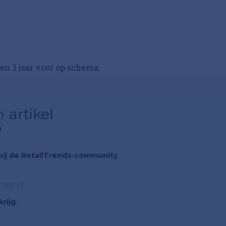
en 3 jaar voor op schema.
 artikel
?
n bij de RetailTrends-community
 maand
rijg
;