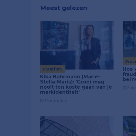
Meest gelezen
Pre
Premium
Hoe 
frau
Kika Buhrmann (Marie-
beïn
Stella-Maris): 'Groei mag
nooit ten koste gaan van je
5 m
merkidentiteit'
16 minuten