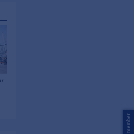
ar
Word member