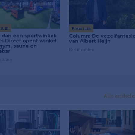
mium
Premium
 dan een sportwinkel:
Column: De vezelfantasi
ts Direct opent winkel
van Albert Heijn
gym, sauna en
4 minuten
ebar
inuten
Alle artikel