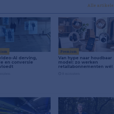
Alle artikel
Premium
mium
Van hype naar houdbaar
video-AI derving,
model: zo werken
de en conversie
retailabonnementen wél
vloedt
8 minuten
inuten