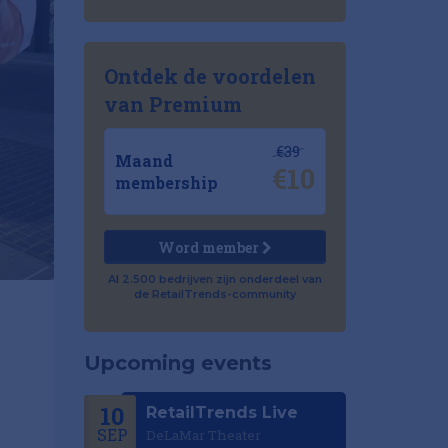
Ontdek de voordelen
van Premium
€39
Maand
€10
membership
Word member
Al 2.500 bedrijven zijn onderdeel van
de RetailTrends-community
Upcoming events
10
RetailTrends Live
SEP
DeLaMar Theater