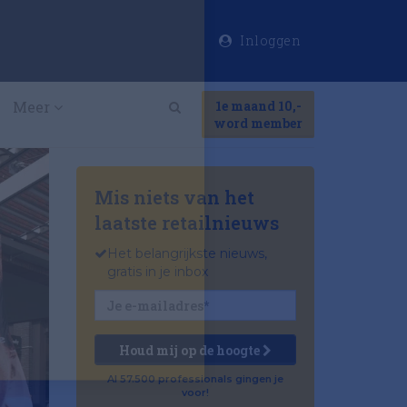
Inloggen
×
Meer
1e maand 10,-
Search
word member
Mis niets van het
laatste retailnieuws
Het belangrijkste nieuws,
gratis in je inbox
Houd mij op de hoogte
Al 57.500 professionals gingen je
voor!