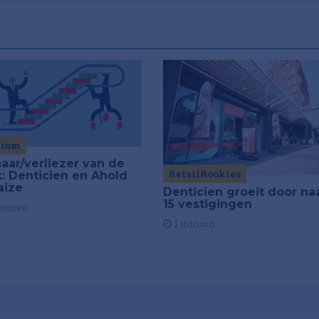
mium
aar/verliezer van de
RetailRookies
: Denticien en Ahold
aize
Denticien groeit door na
15 vestigingen
inuten
1 minuut