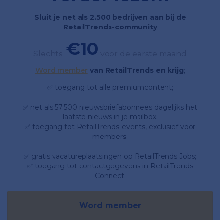
Sluit je net als 2.500 bedrijven aan bij de
RetailTrends-community
€10
Slechts
voor de eerste maand
Word member
van RetailTrends en krijg
;
✅ toegang tot alle premiumcontent;
✅ net als 57.500 nieuwsbriefabonnees dagelijks het
laatste nieuws in je mailbox;
✅ toegang tot RetailTrends-events, exclusief voor
members.
✅ gratis vacatureplaatsingen op RetailTrends Jobs;
✅ toegang tot contactgegevens in RetailTrends
Connect.
Word member