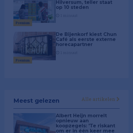
Hilversum, teller staat
op 10 steden
1 minuut
Premium
De Bijenkorf kiest Chun
Café als eerste externe
horecapartner
1 minuut
Premium
Alle artikelen
Meest gelezen
Albert Heijn morrelt
opnieuw aan
koopzegels: 'Te riskant
om er in één keer mee