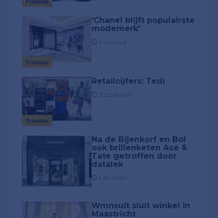
Premium
'Chanel blijft populairste
modemerk'
1 minuut
Premium
Retailcijfers: Tedi
2 minuten
Premium
Na de Bijenkorf en Bol
ook brillenketen Ace &
Tate getroffen door
datalek
1 minuut
Wmnsuit sluit winkel in
Maastricht