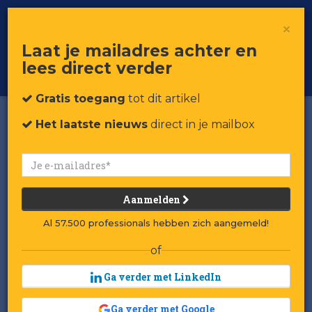
×
Toggle
Voor professionals in retail & brands
Laat je mailadres achter en
navigat
lees direct verder
Word member
Gratis toegang
tot dit artikel
Het laatste nieuws
direct in je mailbox
Aanmelden
Al 57.500 professionals hebben zich aangemeld!
of
Ga verder met LinkedIn
Ga verder met Google