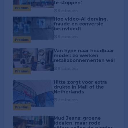
te stoppen'
Premium
5 minuten
Hoe video-AI derving,
fraude en conversie
beïnvloedt
5 minuten
Premium
Van hype naar houdbaar
model: zo werken
retailabonnementen wél
8 minuten
Premium
Hitte zorgt voor extra
drukte in Mall of the
Netherlands
2 minuten
Premium
Mud Jeans: groene
idealen, maar rode
cijfers vellen de pionier