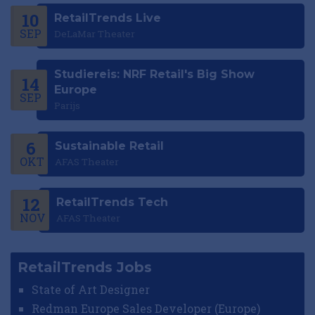
10
RetailTrends Live
SEP
DeLaMar Theater
Studiereis: NRF Retail's Big Show
14
Europe
SEP
Parijs
6
Sustainable Retail
OKT
AFAS Theater
12
RetailTrends Tech
NOV
AFAS Theater
RetailTrends Jobs
State of Art Designer
Redman Europe Sales Developer (Europe)