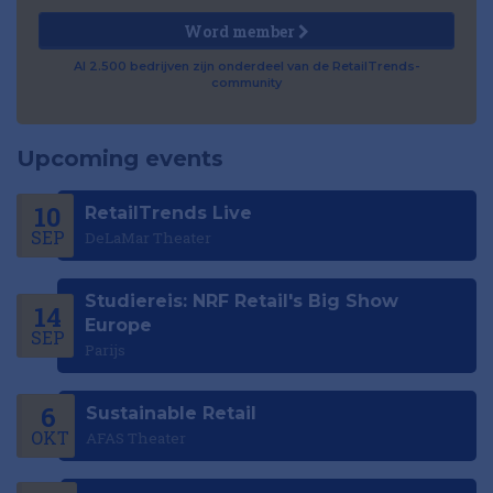
Word member
Al 2.500 bedrijven zijn onderdeel van de RetailTrends-
community
Upcoming events
10
RetailTrends Live
SEP
DeLaMar Theater
Studiereis: NRF Retail's Big Show
14
Europe
SEP
Parijs
6
Sustainable Retail
OKT
AFAS Theater