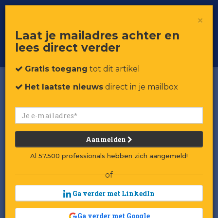
×
Toggle
Voor professionals in retail & brands
Laat je mailadres achter en
navigat
lees direct verder
Word member
Gratis toegang
tot dit artikel
Het laatste nieuws
direct in je mailbox
Aanmelden
Al 57.500 professionals hebben zich aangemeld!
of
Ga verder met LinkedIn
Ga verder met Google