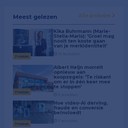
Alle artikelen
Meest gelezen
Kika Buhrmann (Marie-
Stella-Maris): 'Groei mag
nooit ten koste gaan
van je merkidentiteit'
16 minuten
Premium
Albert Heijn morrelt
opnieuw aan
koopzegels: 'Te riskant
om er in één keer mee
te stoppen'
Premium
5 minuten
Hoe video-AI derving,
fraude en conversie
beïnvloedt
5 minuten
Premium