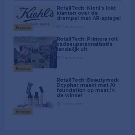
RetailTech: Kiehl's lokt
klanten over de
drempel met AR-spiegel
2 minuten
Premium
RetailTech: Primera rolt
cadeaupersonalisatie
landelijk uit
3 minuten
Premium
RetailTech: Beautymerk
Dcypher maakt met AI
foundation op maat in
de winkel
3 minuten
Premium