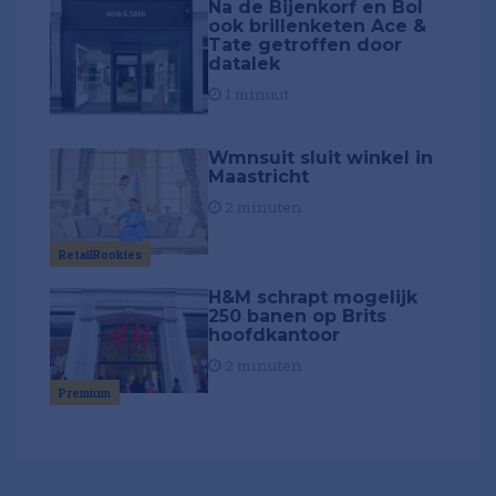
Na de Bijenkorf en Bol
ook brillenketen Ace &
Tate getroffen door
datalek
1 minuut
Wmnsuit sluit winkel in
Maastricht
2 minuten
RetailRookies
H&M schrapt mogelijk
250 banen op Brits
hoofdkantoor
2 minuten
Premium