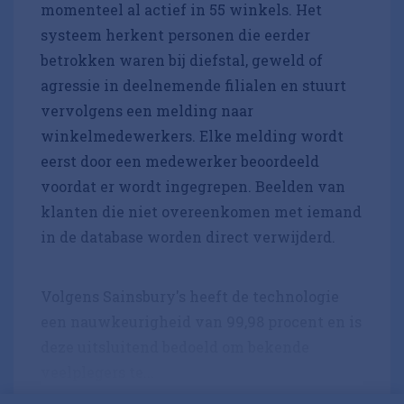
momenteel al actief in 55 winkels. Het
systeem herkent personen die eerder
betrokken waren bij diefstal, geweld of
agressie in deelnemende filialen en stuurt
vervolgens een melding naar
winkelmedewerkers. Elke melding wordt
eerst door een medewerker beoordeeld
voordat er wordt ingegrepen. Beelden van
klanten die niet overeenkomen met iemand
in de database worden direct verwijderd.
Volgens Sainsbury's heeft de technologie
een nauwkeurigheid van 99,98 procent en is
deze uitsluitend bedoeld om bekende
veelplegers te...