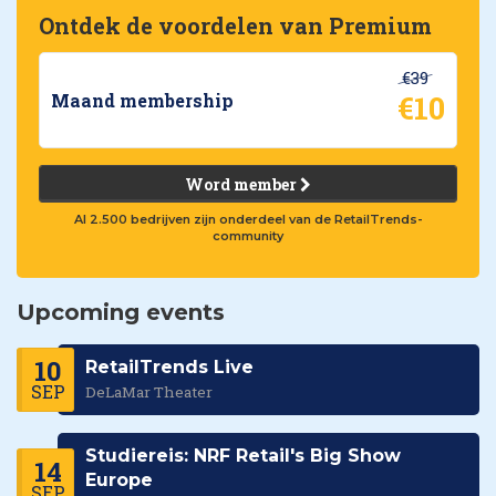
Ontdek de voordelen van Premium
€39
€10
Maand membership
Word member
Al 2.500 bedrijven zijn onderdeel van de RetailTrends-
community
Upcoming events
10
RetailTrends Live
SEP
DeLaMar Theater
Studiereis: NRF Retail's Big Show
14
Europe
SEP