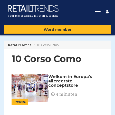
Toggle
Voor professionals in retail & brands
navigat
Word member
RetailTrends
10 Corso Como
10 Corso Como
Welkom in Europa's
allereerste
conceptstore
4 minuten
Premium