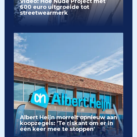
Video: Hoe Nude Project met
600 euro uitgroeide tot
streetwearmerk
Albert Heijn morrelt opnieuw aan
koopzegels: 'Te riskant om er in
één keer mee te stoppen'