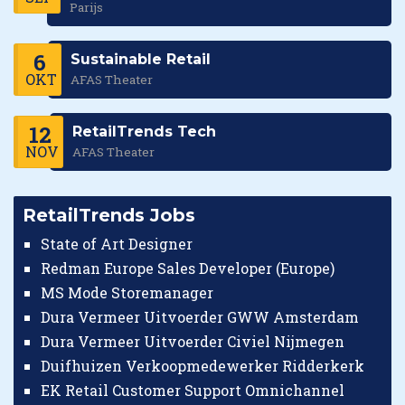
Parijs
6
Sustainable Retail
OKT
AFAS Theater
12
RetailTrends Tech
NOV
AFAS Theater
RetailTrends Jobs
State of Art Designer
Redman Europe Sales Developer (Europe)
MS Mode Storemanager
Dura Vermeer Uitvoerder GWW Amsterdam
Dura Vermeer Uitvoerder Civiel Nijmegen
Duifhuizen Verkoopmedewerker Ridderkerk
EK Retail Customer Support Omnichannel