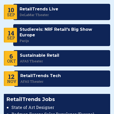
10
RetailTrends Live
SEP
DeLaMar Theater
Studiereis: NRF Retail's Big Show
14
Europe
SEP
Parijs
6
Sustainable Retail
OKT
AFAS Theater
12
RetailTrends Tech
NOV
AFAS Theater
RetailTrends Jobs
State of Art Designer