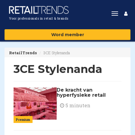
Toggle
Voor professionals in retail & brands
navigat
Word member
RetailTrends
3CE Stylenanda
3CE Stylenanda
De kracht van
hyperfysieke retail
5 minuten
Premium