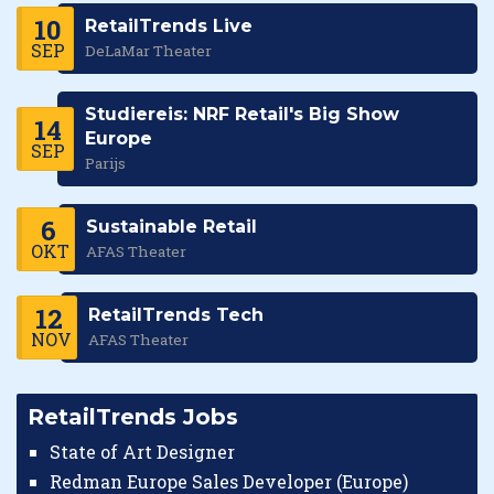
10
RetailTrends Live
SEP
DeLaMar Theater
Studiereis: NRF Retail's Big Show
14
Europe
SEP
Parijs
6
Sustainable Retail
OKT
AFAS Theater
12
RetailTrends Tech
NOV
AFAS Theater
RetailTrends Jobs
State of Art Designer
Redman Europe Sales Developer (Europe)