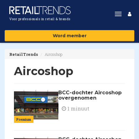
Toggle
Voor professionals in retail & brands
navigat
Word member
RetailTrends
Aircoshop
Aircoshop
BCC-dochter Aircoshop
overgenomen
1 minuut
Premium