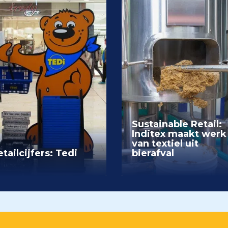
Sustainable Retail:
Inditex maakt werk
van textiel uit
tailcijfers: Tedi
bierafval