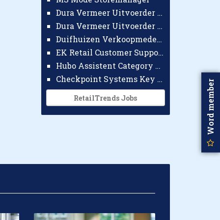
Dura Vermeer Uitvoerder GWW Amsterdam
Dura Vermeer Uitvoerder Civiel Nijmegen
Duifhuizen Verkoopmedewerker Ridderkerk
EK Retail Customer Support Omnichannel
Hubo Assistent Category Manager
Checkpoint Systems Key Accountmanager Benelux
Word member
RetailTrends Jobs