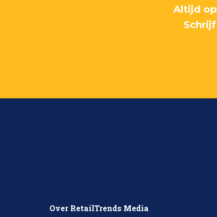
Altijd o
Schrij
Over RetailTrends Media