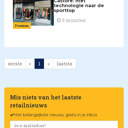
Castore: met
technologie naar de
sporttop
5 minuten
Premium
eerste
«
1
»
laatste
Mis niets van het laatste
retailnieuws
Het belangrijkste nieuws, gratis in je inbox