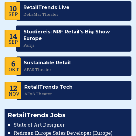
10
RetailTrends Live
SEP
DeLaMar Theater
Studiereis: NRF Retail's Big Show
14
Europe
SEP
Parijs
6
Sustainable Retail
OKT
AFAS Theater
12
RetailTrends Tech
NOV
AFAS Theater
RetailTrends Jobs
State of Art Designer
Redman Europe Sales Developer (Europe)