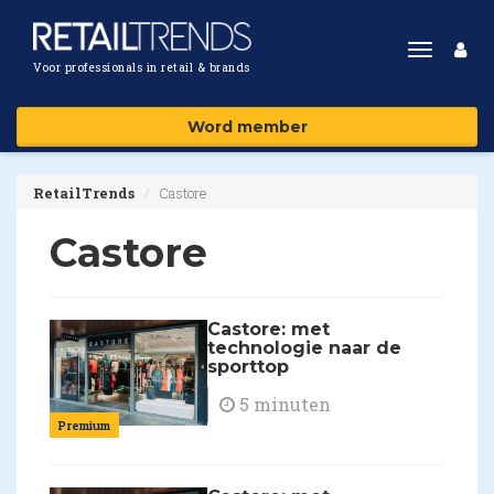
Toggle
Voor professionals in retail & brands
navigat
Word member
RetailTrends
Castore
Castore
Castore: met
technologie naar de
sporttop
5 minuten
Premium