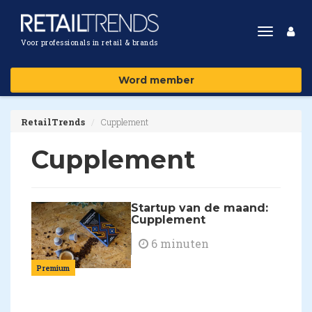
Toggle
Voor professionals in retail & brands
navigat
Word member
RetailTrends
Cupplement
Cupplement
Startup van de maand:
Cupplement
6 minuten
Premium