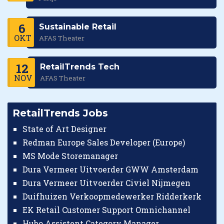
6
Sustainable Retail
OKT
AFAS Theater
12
RetailTrends Tech
NOV
AFAS Theater
RetailTrends Jobs
State of Art Designer
Redman Europe Sales Developer (Europe)
MS Mode Storemanager
Dura Vermeer Uitvoerder GWW Amsterdam
Dura Vermeer Uitvoerder Civiel Nijmegen
Duifhuizen Verkoopmedewerker Ridderkerk
EK Retail Customer Support Omnichannel
Hubo Assistent Category Manager