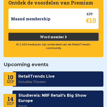
Ontdek de voordelen van Premium
€39
€10
Maand membership
Word member
Al 2.500 bedrijven zijn onderdeel van de RetailTrends-
community
Upcoming events
10
RetailTrends Live
SEP
DeLaMar Theater
Studiereis: NRF Retail's Big Show
14
Europe
SEP
Parijs