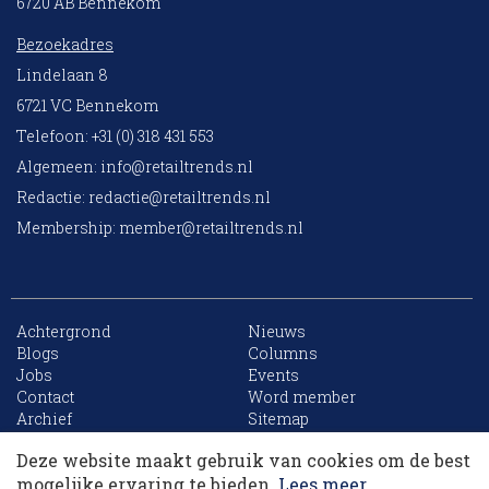
6720 AB Bennekom
Bezoekadres
Lindelaan 8
6721 VC Bennekom
Telefoon: +31 (0) 318 431 553
Algemeen:
info@retailtrends.nl
Redactie:
redactie@retailtrends.nl
Membership:
member@retailtrends.nl
Achtergrond
Nieuws
Blogs
Columns
Jobs
Events
10 collega’s
Contact
Word member
Archief
Sitemap
Deze website maakt gebruik van cookies om de best
Korting op events
mogelijke ervaring te bieden.
Lees meer