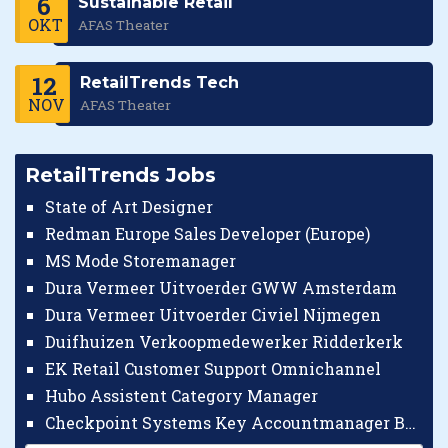
6
Sustainable Retail
OKT
AFAS Theater
12
RetailTrends Tech
NOV
AFAS Theater
RetailTrends Jobs
State of Art Designer
Redman Europe Sales Developer (Europe)
MS Mode Storemanager
Dura Vermeer Uitvoerder GWW Amsterdam
Dura Vermeer Uitvoerder Civiel Nijmegen
Duifhuizen Verkoopmedewerker Ridderkerk
EK Retail Customer Support Omnichannel
Hubo Assistent Category Manager
Checkpoint Systems Key Accountmanager Benelux