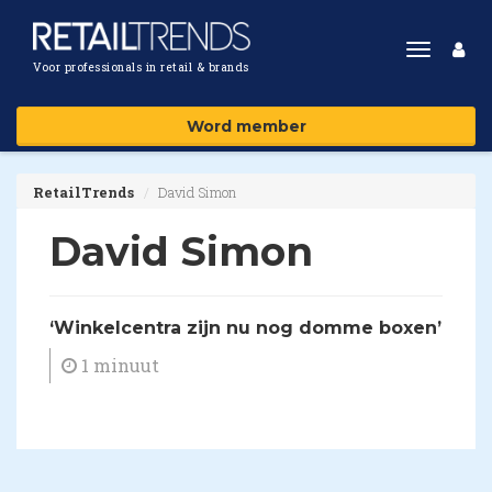
Toggle
Voor professionals in retail & brands
navigat
Word member
RetailTrends
David Simon
David Simon
​‘Winkelcentra zijn nu nog domme boxen’
1 minuut