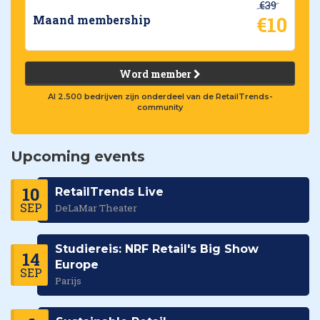
€39
€10
Maand membership
Word member
Al 2.500 bedrijven zijn onderdeel van de RetailTrends-
community
Upcoming events
10
RetailTrends Live
SEP
DeLaMar Theater
Studiereis: NRF Retail's Big Show
14
Europe
SEP
Parijs