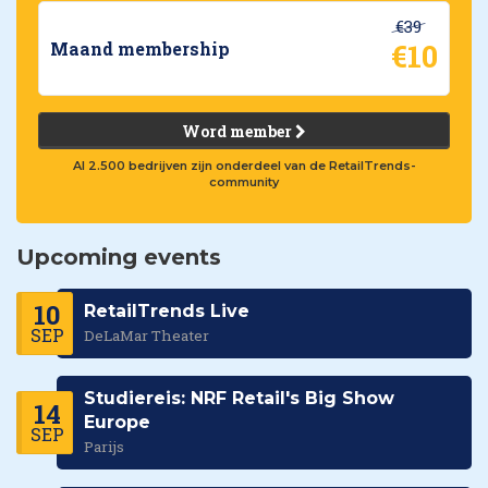
€39
€10
Maand membership
Word member
Al 2.500 bedrijven zijn onderdeel van de RetailTrends-
community
Upcoming events
10
RetailTrends Live
SEP
DeLaMar Theater
Studiereis: NRF Retail's Big Show
14
Europe
SEP
Parijs