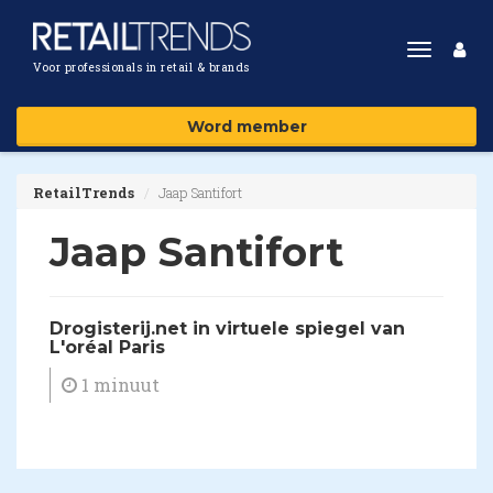
Toggle
Voor professionals in retail & brands
navigat
Word member
RetailTrends
Jaap Santifort
Jaap Santifort
Drogisterij.net in virtuele spiegel van
L'oréal Paris
1 minuut