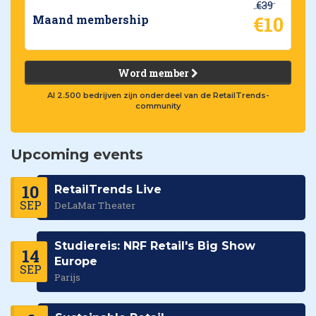
€39
€10
Maand membership
Word member
Al 2.500 bedrijven zijn onderdeel van de RetailTrends-
community
Upcoming events
10
RetailTrends Live
SEP
DeLaMar Theater
Studiereis: NRF Retail's Big Show
14
Europe
SEP
Parijs