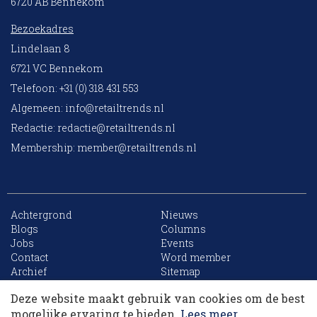
6720 AB Bennekom
Bezoekadres
Lindelaan 8
6721 VC Bennekom
Telefoon: +31 (0) 318 431 553
Algemeen:
info@retailtrends.nl
Redactie:
redactie@retailtrends.nl
Membership:
member@retailtrends.nl
Achtergrond
Nieuws
Blogs
Columns
Jobs
Events
10 collega’s
Contact
Word member
Archief
Sitemap
Deze website maakt gebruik van cookies om de best
Korting op events
mogelijke ervaring te bieden.
Lees meer