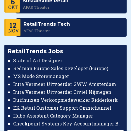
6
Sustainable Retail
OKT
AFAS Theater
12
RetailTrends Tech
NOV
AFAS Theater
RetailTrends Jobs
State of Art Designer
Redman Europe Sales Developer (Europe)
MS Mode Storemanager
Dura Vermeer Uitvoerder GWW Amsterdam
Dura Vermeer Uitvoerder Civiel Nijmegen
Duifhuizen Verkoopmedewerker Ridderkerk
EK Retail Customer Support Omnichannel
Hubo Assistent Category Manager
Checkpoint Systems Key Accountmanager Benelux