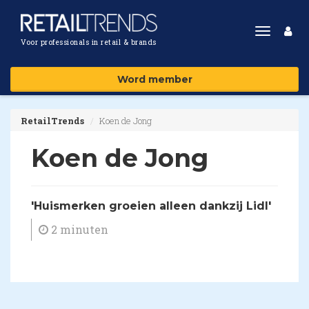
Toggle
Voor professionals in retail & brands
navigat
Word member
RetailTrends
Koen de Jong
Koen de Jong
'Huismerken groeien alleen dankzij Lidl'
2 minuten