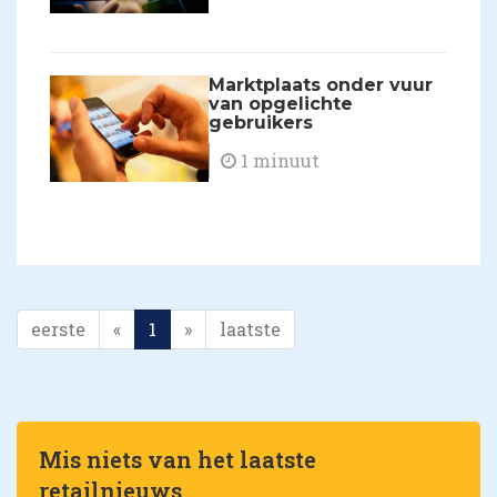
​Marktplaats onder vuur
van opgelichte
gebruikers
1 minuut
eerste
«
1
»
laatste
Mis niets van het laatste
retailnieuws