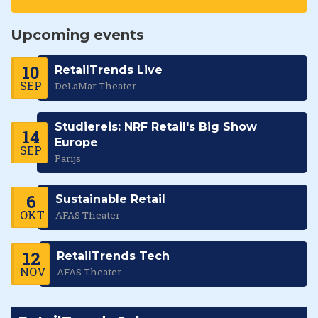
Upcoming events
10
RetailTrends Live
SEP
DeLaMar Theater
Studiereis: NRF Retail's Big Show
14
Europe
SEP
Parijs
6
Sustainable Retail
OKT
AFAS Theater
12
RetailTrends Tech
NOV
AFAS Theater