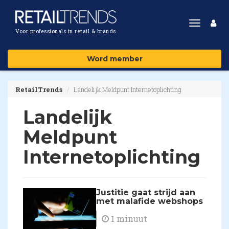
Toggle
Voor professionals in retail & brands
navigat
Word member
RetailTrends
Landelijk Meldpunt Internetoplichting
Landelijk
Meldpunt
Internetoplichting
Justitie gaat strijd aan
met malafide webshops
1 minuut