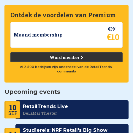
Ontdek de voordelen van Premium
€39
€10
Maand membership
Word member
Al 2.500 bedrijven zijn onderdeel van de RetailTrends-
community
Upcoming events
10
RetailTrends Live
SEP
DeLaMar Theater
Studiereis: NRF Retail's Big Show