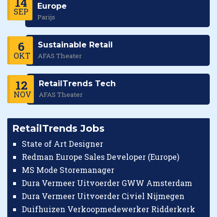
14
Europe
SEP
Parijs
6
Sustainable Retail
OKT
AFAS Theater
12
RetailTrends Tech
NOV
AFAS Theater
RetailTrends Jobs
State of Art Designer
Redman Europe Sales Developer (Europe)
MS Mode Storemanager
Dura Vermeer Uitvoerder GWW Amsterdam
Dura Vermeer Uitvoerder Civiel Nijmegen
Duifhuizen Verkoopmedewerker Ridderkerk