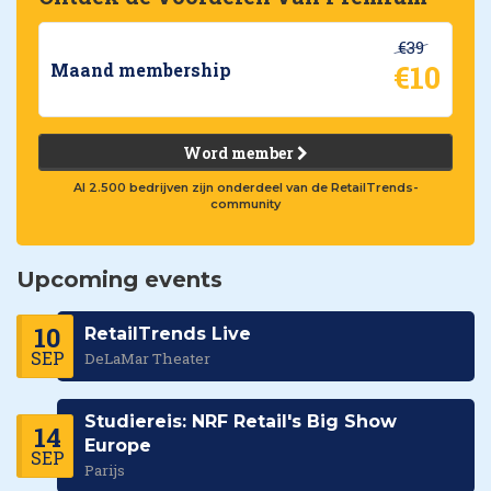
€39
€10
Maand membership
Word member
Al 2.500 bedrijven zijn onderdeel van de RetailTrends-
community
Upcoming events
10
RetailTrends Live
SEP
DeLaMar Theater
Studiereis: NRF Retail's Big Show
14
Europe
SEP
Parijs