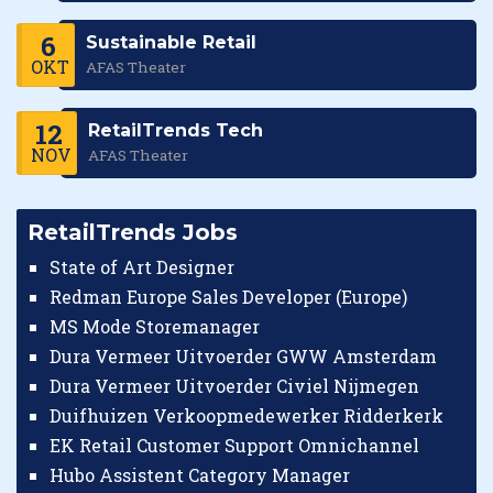
6
Sustainable Retail
OKT
AFAS Theater
12
RetailTrends Tech
NOV
AFAS Theater
RetailTrends Jobs
State of Art Designer
Redman Europe Sales Developer (Europe)
MS Mode Storemanager
Dura Vermeer Uitvoerder GWW Amsterdam
Dura Vermeer Uitvoerder Civiel Nijmegen
Duifhuizen Verkoopmedewerker Ridderkerk
EK Retail Customer Support Omnichannel
Hubo Assistent Category Manager