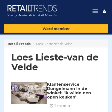
Toggle
Voor professionals in retail & brands
navigat
Word member
RetailTrends
Loes Lieste-van de Velde
Loes Lieste-van de
Velde
Klantenservice
Dungelmann in de
winkel: 'Ik wilde een
open keuken'
1 minuut