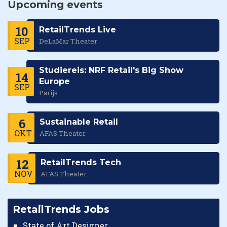
Upcoming events
10
RetailTrends Live
SEP
DeLaMar Theater
Studiereis: NRF Retail's Big Show
14
Europe
SEP
Parijs
6
Sustainable Retail
OKT
AFAS Theater
12
RetailTrends Tech
NOV
AFAS Theater
RetailTrends Jobs
State of Art Designer