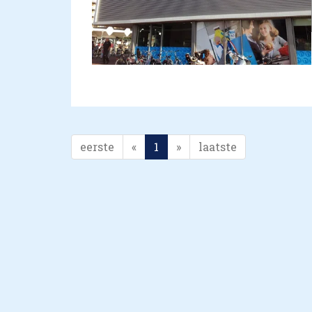
eerste
«
1
»
laatste