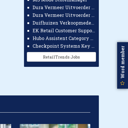
Dura Vermeer Uitvoerder GWW Amsterdam
Dura Vermeer Uitvoerder Civiel Nijmegen
Duifhuizen Verkoopmedewerker Ridderkerk
EK Retail Customer Support Omnichannel
Hubo Assistent Category Manager
Checkpoint Systems Key Accountmanager Benelux
Word member
RetailTrends Jobs