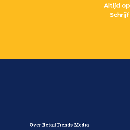
Altijd o
Schrij
Over RetailTrends Media