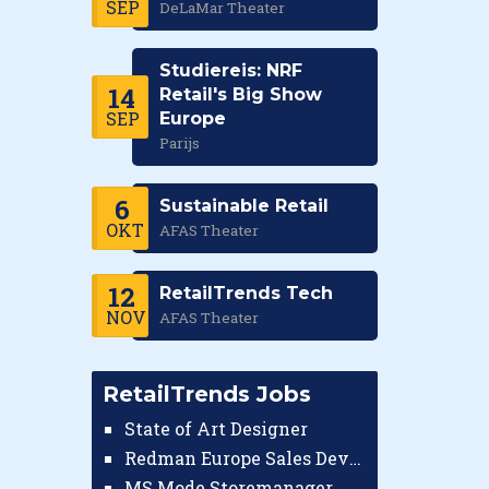
SEP
DeLaMar Theater
Studiereis: NRF
14
Retail's Big Show
SEP
Europe
Parijs
6
Sustainable Retail
OKT
AFAS Theater
12
RetailTrends Tech
NOV
AFAS Theater
RetailTrends Jobs
State of Art Designer
Redman Europe Sales Developer (Europe)
MS Mode Storemanager