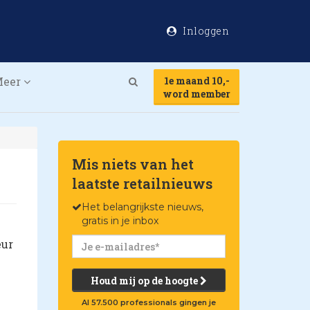
Inloggen
Meer
1e maand 10,-
Search
word member
Mis niets van het
laatste retailnieuws
Het belangrijkste nieuws,
gratis in je inbox
eur
Houd mij op de hoogte
Al 57.500 professionals gingen je