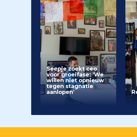
Seepje zoekt ceo
voor groeifase: 'We
willen niet opnieuw
tegen stagnatie
aanlopen'
Re