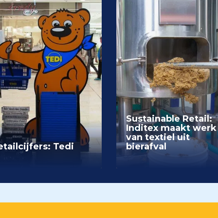
Sustainable Retail:
Inditex maakt werk
van textiel uit
tailcijfers: Tedi
bierafval