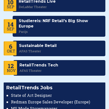
10
RetailTrends Live
SEP
DeLaMar Theater
Studiereis: NRF Retail's Big Show
14
Europe
SEP
Parijs
6
Sustainable Retail
OKT
AFAS Theater
12
RetailTrends Tech
NOV
AFAS Theater
RetailTrends Jobs
State of Art Designer
Redman Europe Sales Developer (Europe)
MS Mode Storemanager