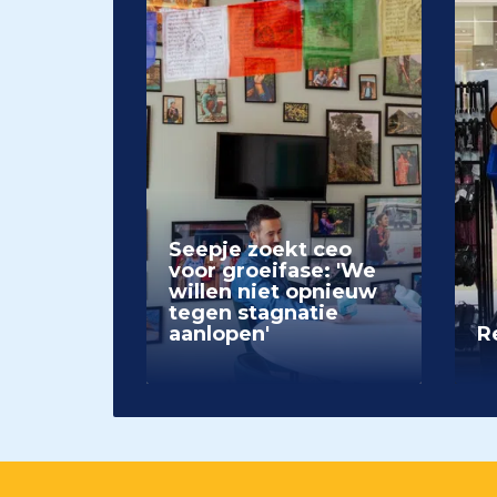
Seepje zoekt ceo
voor groeifase: 'We
willen niet opnieuw
tegen stagnatie
aanlopen'
Re