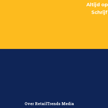
Altijd o
Schrij
Over RetailTrends Media