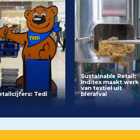
Sustainable Retail:
Inditex maakt werk
van textiel uit
tailcijfers: Tedi
bierafval