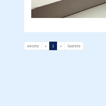
eerste
«
1
»
laatste