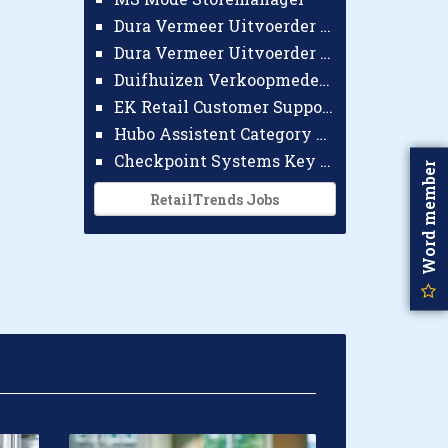
Dura Vermeer Uitvoerder GWW Amsterdam
Dura Vermeer Uitvoerder Civiel Nijmegen
Duifhuizen Verkoopmedewerker Ridderkerk
EK Retail Customer Support Omnichannel
Hubo Assistent Category Manager
Checkpoint Systems Key Accountmanager Benelux
Word member
RetailTrends Jobs