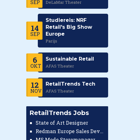
SEP
DeLaMar Theater
Studiereis: NRF
14
Retail's Big Show
SEP
Europe
Parijs
6
Sustainable Retail
OKT
AFAS Theater
12
RetailTrends Tech
NOV
AFAS Theater
RetailTrends Jobs
State of Art Designer
Redman Europe Sales Developer (Europe)
MS Mode Storemanager