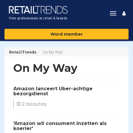
Toggle
Voor professionals in retail & brands
navigat
Word member
RetailTrends
On My Way
On My Way
​Amazon lanceert Uber-achtige
bezorgdienst
2 minuten
'Amazon wil consument inzetten als
koerier'