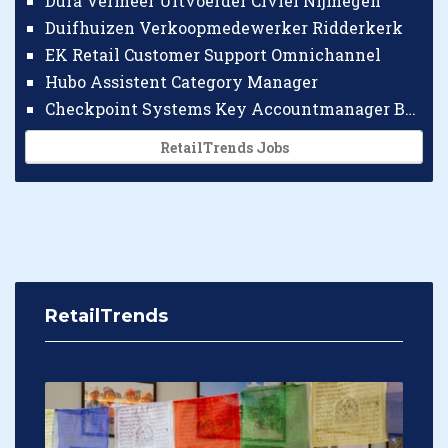
Dura Vermeer Uitvoerder Civiel Nijmegen
Duifhuizen Verkoopmedewerker Ridderkerk
EK Retail Customer Support Omnichannel
Hubo Assistent Category Manager
Checkpoint Systems Key Accountmanager Benelux
RetailTrends Jobs
RetailTrends