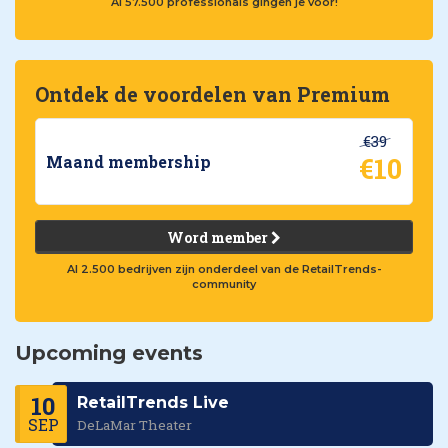
Al 57.500 professionals gingen je voor!
Ontdek de voordelen van Premium
€39
€10
Maand membership
Word member
Al 2.500 bedrijven zijn onderdeel van de RetailTrends-
community
Upcoming events
10
RetailTrends Live
SEP
DeLaMar Theater