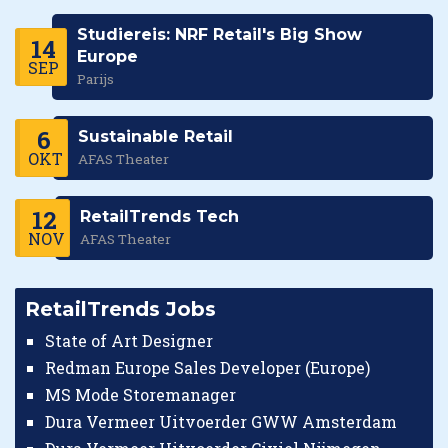
Studiereis: NRF Retail's Big Show
14
Europe
SEP
Parijs
6
Sustainable Retail
OKT
AFAS Theater
12
RetailTrends Tech
NOV
AFAS Theater
RetailTrends Jobs
State of Art Designer
Redman Europe Sales Developer (Europe)
MS Mode Storemanager
Dura Vermeer Uitvoerder GWW Amsterdam