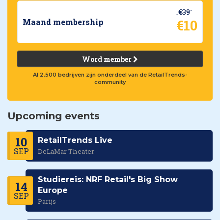
€39
€10
Maand membership
Word member
Al 2.500 bedrijven zijn onderdeel van de RetailTrends-
community
Upcoming events
10
RetailTrends Live
SEP
DeLaMar Theater
Studiereis: NRF Retail's Big Show
14
Europe
SEP
Parijs