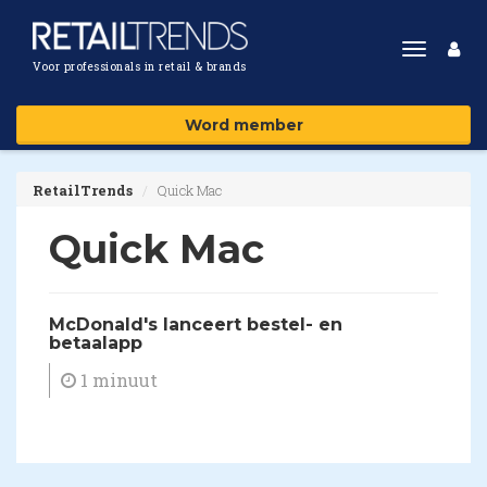
Toggle
Voor professionals in retail & brands
navigat
Word member
RetailTrends
Quick Mac
Quick Mac
McDonald's lanceert bestel- en
betaalapp
1 minuut