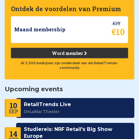
Ontdek de voordelen van Premium
€39
€10
Maand membership
Word member
Al 2.500 bedrijven zijn onderdeel van de RetailTrends-
community
Upcoming events
10
RetailTrends Live
SEP
DeLaMar Theater
Studiereis: NRF Retail's Big Show
14
Europe