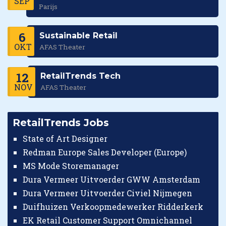
SEP
Parijs
6
Sustainable Retail
OKT
AFAS Theater
12
RetailTrends Tech
NOV
AFAS Theater
RetailTrends Jobs
State of Art Designer
Redman Europe Sales Developer (Europe)
MS Mode Storemanager
Dura Vermeer Uitvoerder GWW Amsterdam
Dura Vermeer Uitvoerder Civiel Nijmegen
Duifhuizen Verkoopmedewerker Ridderkerk
EK Retail Customer Support Omnichannel