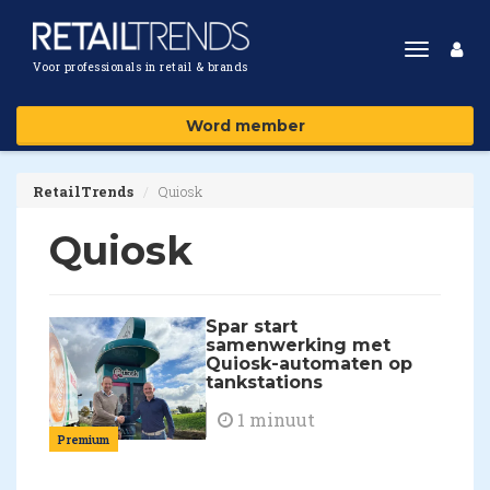
Toggle
Voor professionals in retail & brands
navigat
Word member
RetailTrends
Quiosk
Quiosk
Spar start
samenwerking met
Quiosk-automaten op
tankstations
1 minuut
Premium