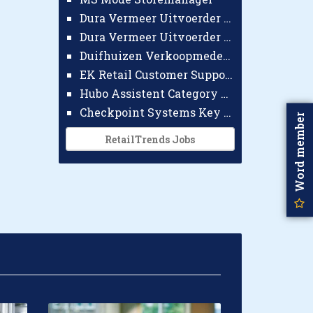
Dura Vermeer Uitvoerder GWW Amsterdam
Dura Vermeer Uitvoerder Civiel Nijmegen
Duifhuizen Verkoopmedewerker Ridderkerk
EK Retail Customer Support Omnichannel
Hubo Assistent Category Manager
Checkpoint Systems Key Accountmanager Benelux
Word member
RetailTrends Jobs