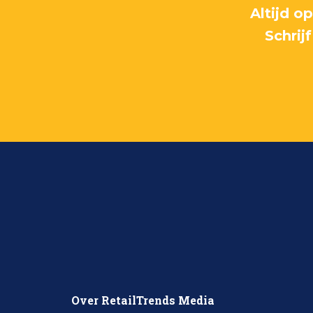
Altijd o
Schrij
Over RetailTrends Media