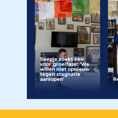
Seepje zoekt ceo
voor groeifase: 'We
willen niet opnieuw
tegen stagnatie
aanlopen'
Re