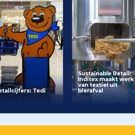
Sustainable Retail:
Inditex maakt werk
van textiel uit
tailcijfers: Tedi
bierafval