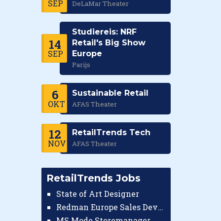
SEP
DeLaMar Theater
Studiereis: NRF
14
Retail's Big Show
SEP
Europe
Parijs
6
Sustainable Retail
OKT
AFAS Theater
12
RetailTrends Tech
NOV
AFAS Theater
RetailTrends Jobs
State of Art Designer
Redman Europe Sales Developer (Europe)
MS Mode Storemanager