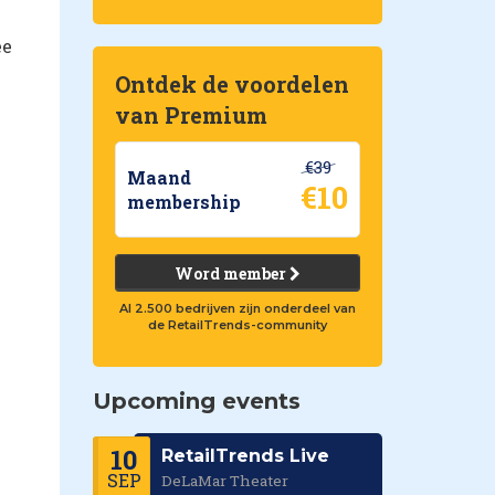
ee
Ontdek de voordelen
van Premium
€39
Maand
€10
membership
Word member
Al 2.500 bedrijven zijn onderdeel van
de RetailTrends-community
e
Upcoming events
10
RetailTrends Live
SEP
DeLaMar Theater