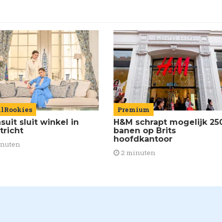
ilRookies
Premium
uit sluit winkel in
H&M schrapt mogelijk 25
tricht
banen op Brits
hoofdkantoor
inuten
2 minuten