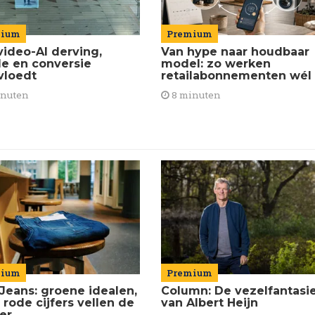
Premium
mium
Van hype naar houdbaar
video-AI derving,
model: zo werken
de en conversie
retailabonnementen wél
vloedt
8 minuten
inuten
mium
Premium
Jeans: groene idealen,
Column: De vezelfantasi
 rode cijfers vellen de
van Albert Heijn
ier