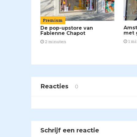
Premium
Amst
De pop-upstore van
met g
Fabienne Chapot
1 mi
2 minuten
Reacties
0
Schrijf een reactie