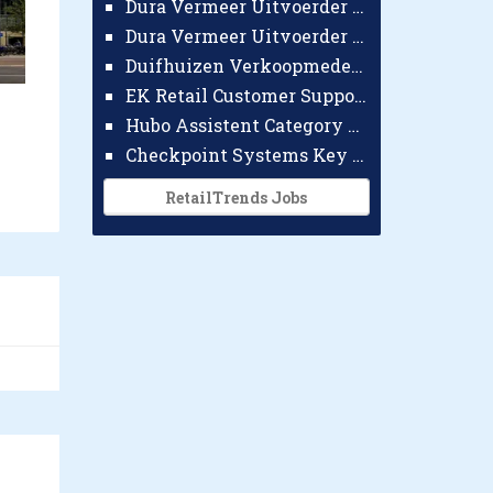
Dura Vermeer Uitvoerder GWW Amsterdam
Dura Vermeer Uitvoerder Civiel Nijmegen
Duifhuizen Verkoopmedewerker Ridderkerk
EK Retail Customer Support Omnichannel
Hubo Assistent Category Manager
Checkpoint Systems Key Accountmanager Benelux
RetailTrends Jobs