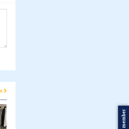
en
Word member