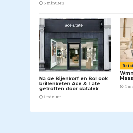
6 minuten
Reta
Wmns
Maas
Na de Bijenkorf en Bol ook
brillenketen Ace & Tate
2 m
getroffen door datalek
1 minuut