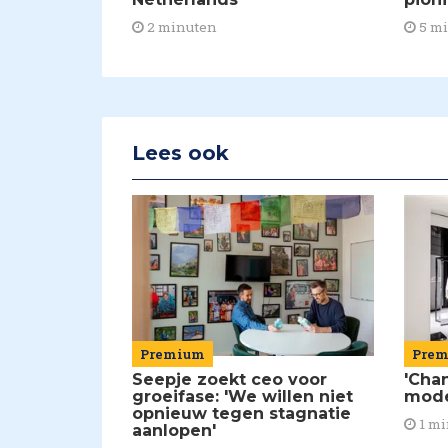
2 minuten
5 m
Lees ook
Premium
Pre
Seepje zoekt ceo voor
'Chan
groeifase: 'We willen niet
mod
opnieuw tegen stagnatie
1 mi
aanlopen'