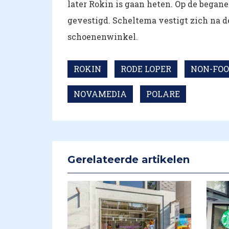
later Rokin is gaan heten. Op de began
gevestigd. Scheltema vestigt zich na 
schoenenwinkel.
ROKIN
RODE LOPER
NON-FOO
NOVAMEDIA
POLARE
Gerelateerde artikelen