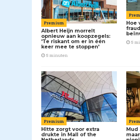
Pre
Premium
Hoe 
frau
Albert Heijn morrelt
beïn
opnieuw aan koopzegels:
'Te riskant om er in één
5 m
keer mee te stoppen'
5 minuten
Premium
Pre
Hitte zorgt voor extra
Mud 
drukte in Mall of the
maar
Netherlands
pion