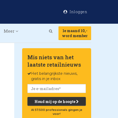
Inloggen
Meer
1e maand 10,-
Search
word member
Mis niets van het
laatste retailnieuws
Het belangrijkste nieuws,
gratis in je inbox
Houd mij op de hoogte
Al 57.500 professionals gingen je
voor!