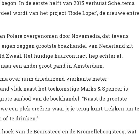
egon. In de eerste helft van 2015 verhuist Scheltema
deel wordt van het project ‘Rode Loper’, de nieuwe entr
van Polare overgenomen door Novamedia, dat tevens
r eigen zeggen grootste boekhandel van Nederland zit
old Zwaal. Het huidige huurcontract liep echter af,
 naar een ander groot pand in Amsterdam.
ema over ruim drieduizend vierkante meter
and vlak naast het toekomstige Marks & Spencer is
grote aanbod van de boekhandel. “Naast de grootste
e een plek creëren waar je je terug kunt trekken om t
n of te drinken.”
e hoek van de Beurssteeg en de Kromelleboogsteeg, wat