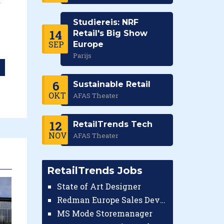
r
Studiereis: NRF
14
Retail's Big Show
SEP
Europe
Parijs
6
Sustainable Retail
OKT
AFAS Theater
12
RetailTrends Tech
NOV
AFAS Theater
RetailTrends Jobs
State of Art Designer
Redman Europe Sales Developer (Europe)
MS Mode Storemanager