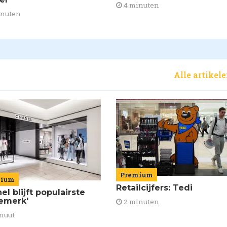
4 minuten
inuten
Alle artikel
Premium
mium
Retailcijfers: Tedi
el blijft populairste
emerk'
2 minuten
nuut