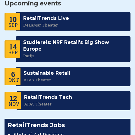
Upcoming events
10
RetailTrends Live
SEP
DeLaMar Theater
Studiereis: NRF Retail's Big Show
14
Europe
SEP
Parijs
6
Sustainable Retail
OKT
AFAS Theater
12
RetailTrends Tech
NOV
AFAS Theater
RetailTrends Jobs
State of Art Designer