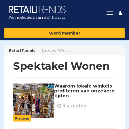
Toggle
Voor professionals in retail & brands
navigat
Word member
RetailTrends
Spektakel Wonen
Spektakel Wonen
Waarom lokale winkels
profiteren van onzekere
tijden
5 minuten
Premium