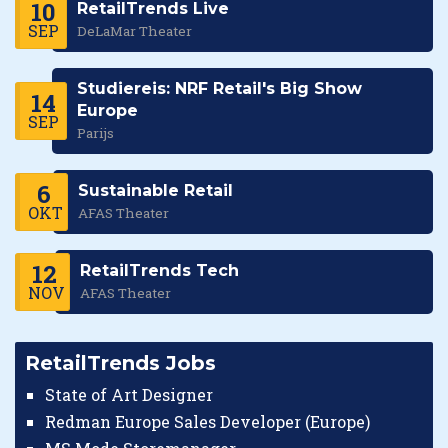
10
RetailTrends Live
SEP
DeLaMar Theater
Studiereis: NRF Retail's Big Show
14
Europe
SEP
Parijs
6
Sustainable Retail
OKT
AFAS Theater
12
RetailTrends Tech
NOV
AFAS Theater
RetailTrends Jobs
State of Art Designer
Redman Europe Sales Developer (Europe)