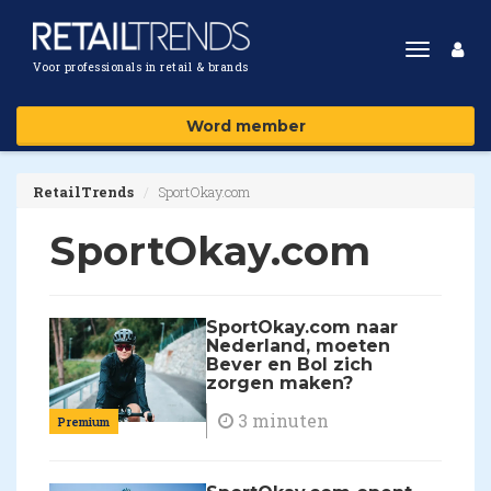
Toggle
Voor professionals in retail & brands
navigat
Word member
RetailTrends
SportOkay.com
SportOkay.com
SportOkay.com naar
Nederland, moeten
Bever en Bol zich
zorgen maken?
3 minuten
Premium