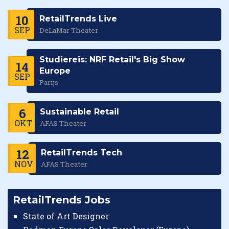
10
RetailTrends Live
SEP
DeLaMar Theater
Studiereis: NRF Retail's Big Show
14
Europe
SEP
Parijs
6
Sustainable Retail
OKT
AFAS Theater
12
RetailTrends Tech
NOV
AFAS Theater
RetailTrends Jobs
State of Art Designer