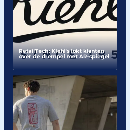
RetailTech: Kiehl's lokt klanten
over de drempel met AR-spiegel