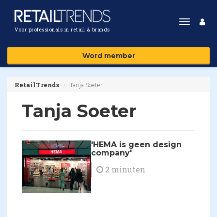
Toggle
Voor professionals in retail & brands
navigat
Word member
RetailTrends
Tanja Soeter
Tanja Soeter
'HEMA is geen design
company'
2 minuten