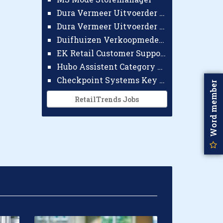
Dura Vermeer Uitvoerder GWW Amsterdam
Dura Vermeer Uitvoerder Civiel Nijmegen
Duifhuizen Verkoopmedewerker Ridderkerk
EK Retail Customer Support Omnichannel
Hubo Assistent Category Manager
Checkpoint Systems Key Accountmanager Benelux
Word member
RetailTrends Jobs