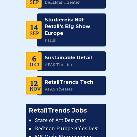
SEP
DeLaMar Theater
Studiereis: NRF
14
Retail's Big Show
SEP
Europe
Parijs
6
Sustainable Retail
OKT
AFAS Theater
12
RetailTrends Tech
NOV
AFAS Theater
RetailTrends Jobs
State of Art Designer
Redman Europe Sales Developer (Europe)
MS Mode Storemanager