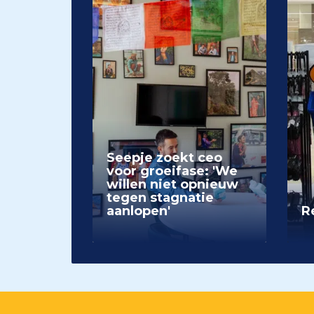
Seepje zoekt ceo
voor groeifase: 'We
willen niet opnieuw
tegen stagnatie
aanlopen'
Re