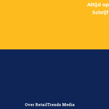
Altijd o
Schrij
Over RetailTrends Media