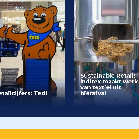
Sustainable Retail:
Inditex maakt werk
van textiel uit
tailcijfers: Tedi
bierafval