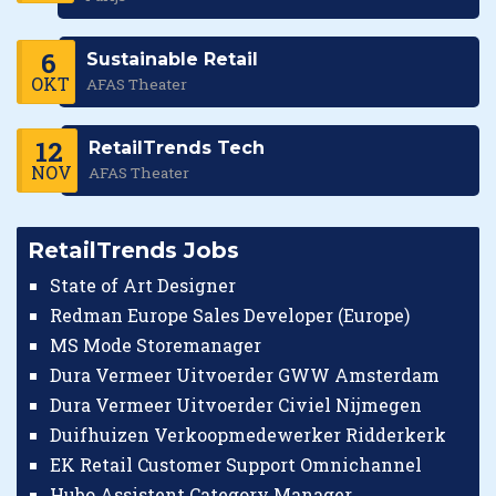
6
Sustainable Retail
OKT
AFAS Theater
12
RetailTrends Tech
NOV
AFAS Theater
RetailTrends Jobs
State of Art Designer
Redman Europe Sales Developer (Europe)
MS Mode Storemanager
Dura Vermeer Uitvoerder GWW Amsterdam
Dura Vermeer Uitvoerder Civiel Nijmegen
Duifhuizen Verkoopmedewerker Ridderkerk
EK Retail Customer Support Omnichannel
Hubo Assistent Category Manager