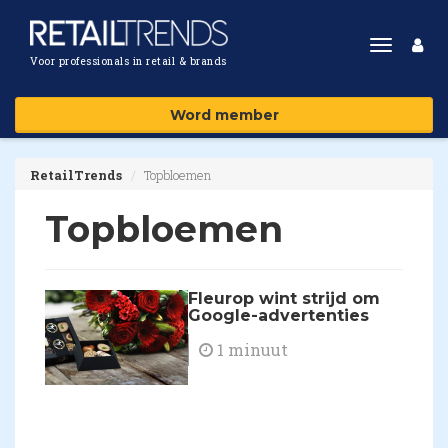
Toggle
Voor professionals in retail & brands
navigat
Word member
RetailTrends
Topbloemen
Topbloemen
​Fleurop wint strijd om
Google-advertenties
1 minuut