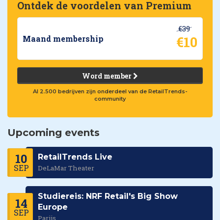
Ontdek de voordelen van Premium
€39
€10
Maand membership
Word member
Al 2.500 bedrijven zijn onderdeel van de RetailTrends-
community
Upcoming events
10
RetailTrends Live
SEP
DeLaMar Theater
Studiereis: NRF Retail's Big Show
14
Europe
SEP
Parijs