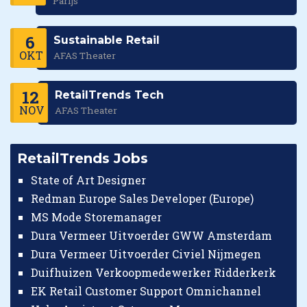
Parijs
6
Sustainable Retail
OKT
AFAS Theater
12
RetailTrends Tech
NOV
AFAS Theater
RetailTrends Jobs
State of Art Designer
Redman Europe Sales Developer (Europe)
MS Mode Storemanager
Dura Vermeer Uitvoerder GWW Amsterdam
Dura Vermeer Uitvoerder Civiel Nijmegen
Duifhuizen Verkoopmedewerker Ridderkerk
EK Retail Customer Support Omnichannel