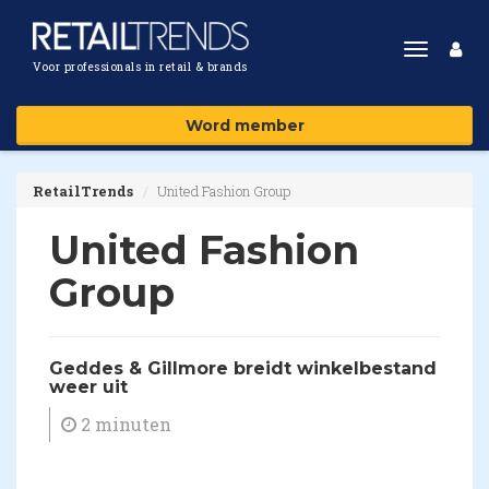
Toggle
Voor professionals in retail & brands
navigat
Word member
RetailTrends
United Fashion Group
United Fashion
Group
Geddes & Gillmore breidt winkelbestand
weer uit
2 minuten