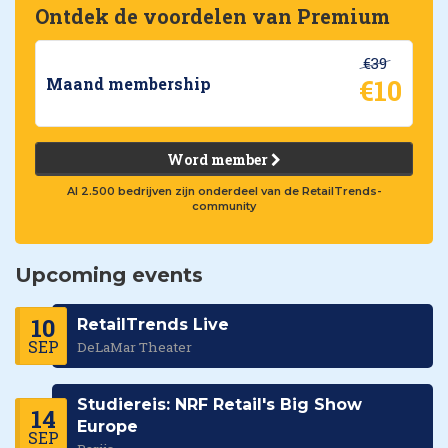
Ontdek de voordelen van Premium
€39
€10
Maand membership
Word member
Al 2.500 bedrijven zijn onderdeel van de RetailTrends-
community
Upcoming events
10
RetailTrends Live
SEP
DeLaMar Theater
Studiereis: NRF Retail's Big Show
14
Europe
SEP