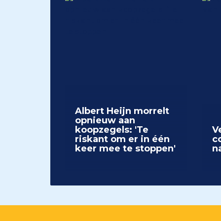
Albert Heijn morrelt
opnieuw aan
koopzegels: 'Te
V
riskant om er in één
c
keer mee te stoppen'
n