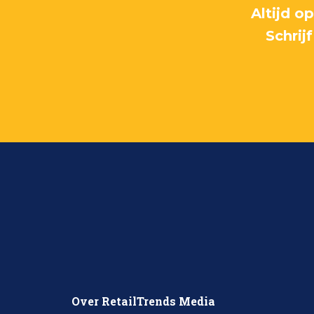
Altijd o
Schrij
Over RetailTrends Media