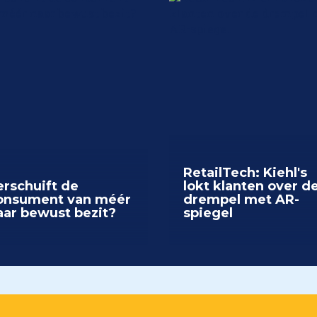
RetailTech: Kiehl's
erschuift de
lokt klanten over d
onsument van méér
drempel met AR-
aar bewust bezit?
spiegel