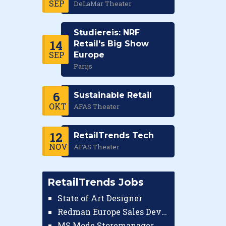
SEP
DeLaMar Theater
Studiereis: NRF
14
Retail's Big Show
SEP
Europe
Parijs
6
Sustainable Retail
OKT
AFAS Theater
12
RetailTrends Tech
NOV
AFAS Theater
RetailTrends Jobs
State of Art Designer
Redman Europe Sales Developer (Europe)
MS Mode Storemanager