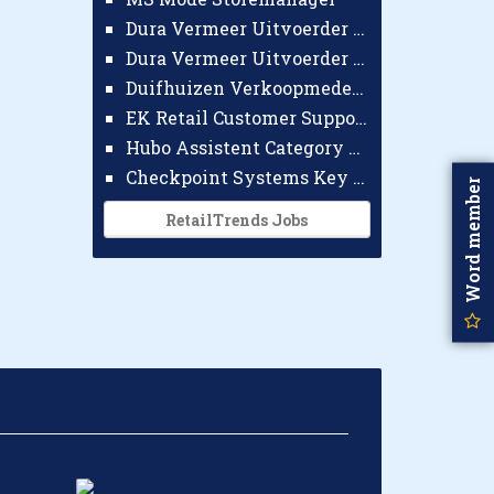
Dura Vermeer Uitvoerder GWW Amsterdam
Dura Vermeer Uitvoerder Civiel Nijmegen
Duifhuizen Verkoopmedewerker Ridderkerk
EK Retail Customer Support Omnichannel
Hubo Assistent Category Manager
Checkpoint Systems Key Accountmanager Benelux
Word member
RetailTrends Jobs