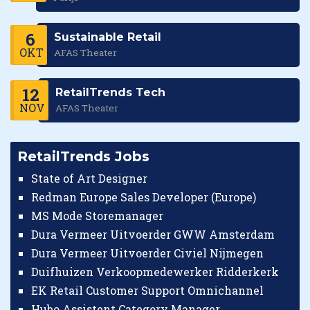
6
Sustainable Retail
OKT
AFAS Theater
12
RetailTrends Tech
NOV
AFAS Theater
RetailTrends Jobs
State of Art Designer
Redman Europe Sales Developer (Europe)
MS Mode Storemanager
Dura Vermeer Uitvoerder GWW Amsterdam
Dura Vermeer Uitvoerder Civiel Nijmegen
Duifhuizen Verkoopmedewerker Ridderkerk
EK Retail Customer Support Omnichannel
Hubo Assistent Category Manager