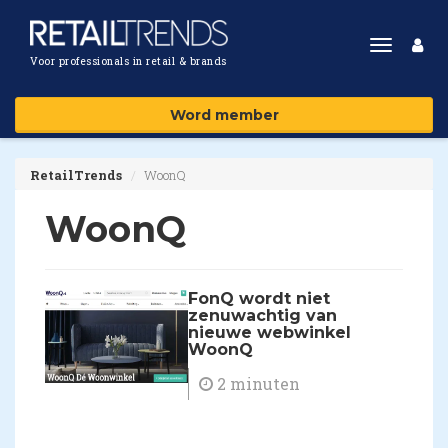
Toggle
Voor professionals in retail & brands
navigat
Word member
RetailTrends
WoonQ
WoonQ
FonQ wordt niet
zenuwachtig van
nieuwe webwinkel
WoonQ
2 minuten