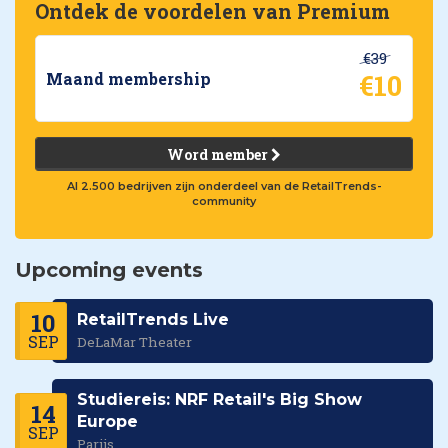
Ontdek de voordelen van Premium
€39
€10
Maand membership
Word member
Al 2.500 bedrijven zijn onderdeel van de RetailTrends-
community
Upcoming events
10
RetailTrends Live
SEP
DeLaMar Theater
Studiereis: NRF Retail's Big Show
14
Europe
SEP
Parijs