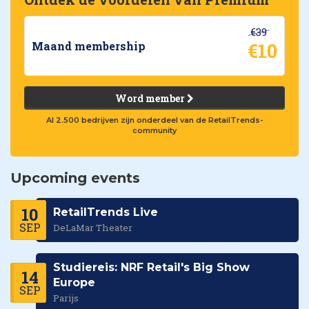
€39
€10
Maand membership
Word member
Al 2.500 bedrijven zijn onderdeel van de RetailTrends-
community
Upcoming events
10
RetailTrends Live
SEP
DeLaMar Theater
Studiereis: NRF Retail's Big Show
14
Europe
SEP
Parijs