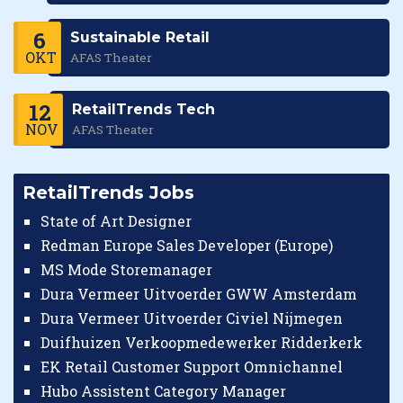
6
Sustainable Retail
OKT
AFAS Theater
12
RetailTrends Tech
NOV
AFAS Theater
RetailTrends Jobs
State of Art Designer
Redman Europe Sales Developer (Europe)
MS Mode Storemanager
Dura Vermeer Uitvoerder GWW Amsterdam
Dura Vermeer Uitvoerder Civiel Nijmegen
Duifhuizen Verkoopmedewerker Ridderkerk
EK Retail Customer Support Omnichannel
Hubo Assistent Category Manager