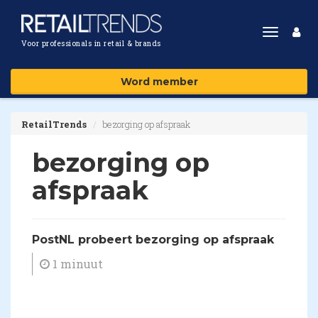
Toggle
Voor professionals in retail & brands
navigat
Word member
RetailTrends
bezorging op afspraak
bezorging op
afspraak
​PostNL probeert bezorging op afspraak
1 minuut