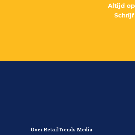
Altijd o
Schrij
Over RetailTrends Media