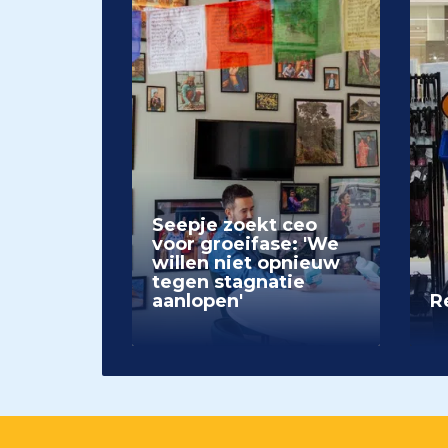
Seepje zoekt ceo
voor groeifase: 'We
willen niet opnieuw
tegen stagnatie
aanlopen'
Re