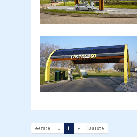
eerste
«
1
»
laatste