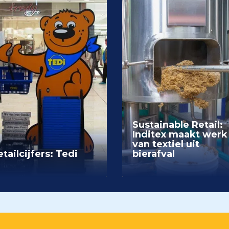
Sustainable Retail:
Inditex maakt werk
van textiel uit
tailcijfers: Tedi
bierafval