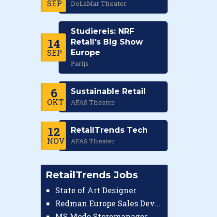
SEP
DeLaMar Theater
Studiereis: NRF
14
Retail's Big Show
SEP
Europe
Parijs
6
Sustainable Retail
OKT
AFAS Theater
12
RetailTrends Tech
NOV
AFAS Theater
RetailTrends Jobs
State of Art Designer
Redman Europe Sales Developer (Europe)
MS Mode Storemanager