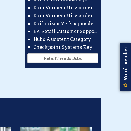
Dura Vermeer Uitvoerder GWW Amsterdam
Dura Vermeer Uitvoerder Civiel Nijmegen
Duifhuizen Verkoopmedewerker Ridderkerk
EK Retail Customer Support Omnichannel
Hubo Assistent Category Manager
Checkpoint Systems Key Accountmanager Benelux
Word member
RetailTrends Jobs