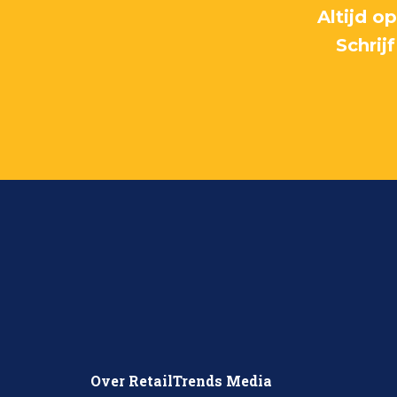
Altijd o
Schrij
Over RetailTrends Media