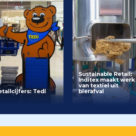
Sustainable Retail:
Inditex maakt werk
van textiel uit
tailcijfers: Tedi
bierafval