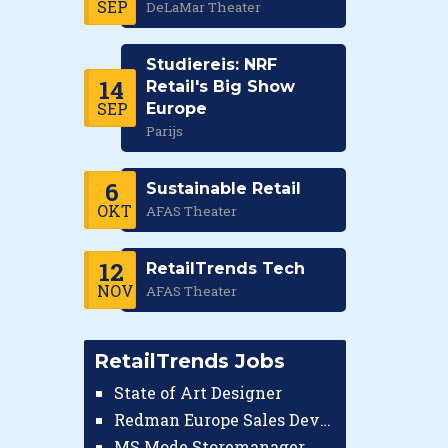
SEP
DeLaMar Theater
Studiereis: NRF
14
Retail's Big Show
SEP
Europe
Parijs
6
Sustainable Retail
OKT
AFAS Theater
12
RetailTrends Tech
NOV
AFAS Theater
RetailTrends Jobs
State of Art Designer
Redman Europe Sales Developer (Europe)
MS Mode Storemanager