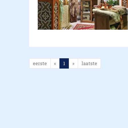
eerste
«
1
»
laatste