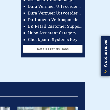
Dura Vermeer Uitvoerder GWW Amsterdam
Dura Vermeer Uitvoerder Civiel Nijmegen
Duifhuizen Verkoopmedewerker Ridderkerk
EK Retail Customer Support Omnichannel
Hubo Assistent Category Manager
Checkpoint Systems Key Accountmanager Benelux
Word member
RetailTrends Jobs