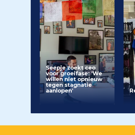
Seepje zoekt ceo
voor groeifase: 'We
willen niet opnieuw
tegen stagnatie
aanlopen'
Re